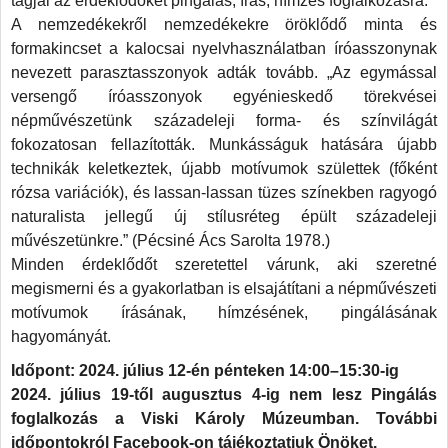
tagjai az érdeklődőket pingálás, írás, hímzés foglalkozásra.
A nemzedékekről nemzedékekre öröklődő minta és
formakincset a kalocsai nyelvhasználatban íróasszonynak
nevezett parasztasszonyok adták tovább. „Az egymással
versengő íróasszonyok egyénieskedő törekvései
népművészetünk századeleji forma- és színvilágát
fokozatosan fellazították. Munkásságuk hatására újabb
technikák keletkeztek, újabb motívumok születtek (főként
rózsa variációk), és lassan-lassan tüzes színekben ragyogó
naturalista jellegű új stílusréteg épült századeleji
művészetünkre.” (Pécsiné Ács Sarolta 1978.)
Minden érdeklődőt szeretettel várunk, aki szeretné
megismerni és a gyakorlatban is elsajátítani a népművészeti
motívumok írásának, hímzésének, pingálásának
hagyományát.
Időpont: 2024. július 12-én pénteken 14:00–15:30-ig
2024. július 19-től augusztus 4-ig nem lesz Pingálás
foglalkozás a Viski Károly Múzeumban. További
időpontokról Facebook-on tájékoztatjuk Önöket.