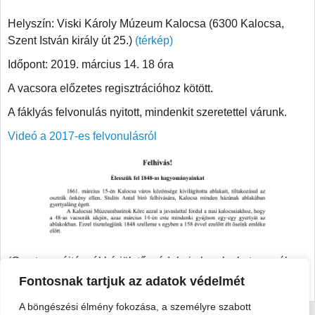
Helyszín: Viski Károly Múzeum Kalocsa (6300 Kalocsa,
Szent István király út 25.)
(térkép)
Időpont: 2019. március 14. 18 óra
A vacsora előzetes regisztrációhoz kötött.
A fáklyás felvonulás nyitott, mindenkit szeretettel várunk.
Videó a 2017-es felvonulásról
(Gyertyagyújtásnál kérjük tűzvédelmi alapelveket vegyék
figyelembe, a gyertyákra figyeljenek.)
Fontosnak tartjuk az adatok védelmét
A böngészési élmény fokozása, a személyre szabott