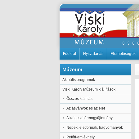
Főoldal
Nyitvatartás
Elérhetőségek
Múzeum
Aktuális programok
Viski Károly Múzeum kiállítások
Összes kiállítás
Az ásványok és az élet
A kalocsai éremgyűjtemény
Népek, életformák, hagyományok
Petőfi-emlékhely