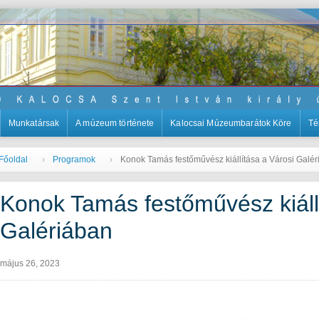
Munkatársak
A múzeum története
Kalocsai Múzeumbarátok Köre
Té
Főoldal
Programok
Konok Tamás festőművész kiállítása a Városi Galé
Konok Tamás festőművész kiáll
Galériában
május 26, 2023