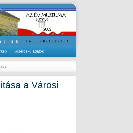
rkép
Közérdekű adatok
riában
ítása a Városi