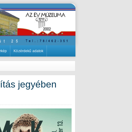
rkép
Közérdekű adatok
ítás jegyében