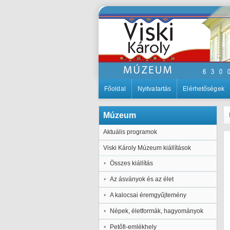
Főoldal
Nyitvatartás
Elérhetőségek
Múzeum
Aktuális programok
Viski Károly Múzeum kiállítások
Összes kiállítás
Az ásványok és az élet
A kalocsai éremgyűjtemény
Népek, életformák, hagyományok
Petőfi-emlékhely