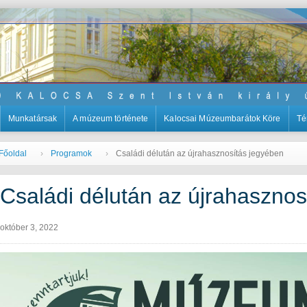
Munkatársak
A múzeum története
Kalocsai Múzeumbarátok Köre
Té
Főoldal
Programok
Családi délután az újrahasznosítás jegyében
Családi délután az újrahasznos
október 3, 2022