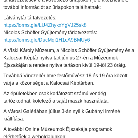
további információt az űrlapokon találhatnak:
Látványtár tárlatvezetés:
https://forms.gle/LU4ZhykxYgVJ25sk8
Nicolas Schöffer Gyűjtemény tárlatvezetés:
https://forms.gle/DucMqi1H1cA9BMUy6
A Viski Károly Múzeum, a Nicolas Schöffer Gyűjtemény és a
Kalocsai Képtár nyitva tart június 27-én a Múzeumok
Éjszakáján a rendes nyitva tartáson kívül 19-től 23 óráig.
Továbbá Vinczellér Imre festőművész 18 és 19 óra között
várja a közönséget a Kalocsai Képtárban.
Az épületekben csak korlátozott számú vendég
tartózkodhat, kötelező a saját maszk használata.
A Városi Galériában július 3-án nyílik Gubányi Imréné
kiállítása.
A további Online Múzeumok Éjszakája programok
elérhetőek a weboldalunkon: