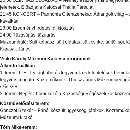
20:30 SZÍNHÁZI ELŐADÁS – Némely asszony mind egyforma, av
jelenetek. Előadja: a Kalocsai Thália Társulat
21:45 KONCERT – Pannónia Citerazenekar: Áthangolt világ – ze
kavalkád
23:00 Eredményhirdetés, díjkiosztás
24:00 Tűzgyújtás, tűzugrás
Múzeumbüfé: Sült kolbász, sült oldalas, sült csirke, üdítő, sör,
Karcsák János
Viski Károly Múzeum Kalocsa programok:
Állandó kiállítás:
1. terem: I. és II. világháborús fegyverek és kitüntetések bemut
fegyversimogató. Közreműködik: Thiesz János Múzeumpedagógia
színezés
2. terem: Régész homokozó a Közösségi Régészeti kör közre
Közművelődési terem:
Gönczöl Szekér – Fából készült ügyességi játékok. Közreműkö
Múzeumi kirakó
Tóth Mike-terem: