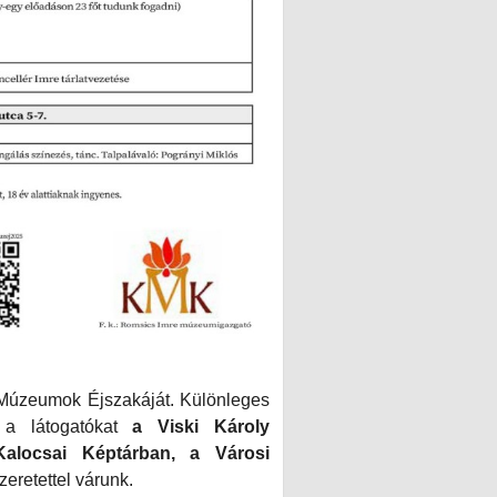
úzeumok Éjszakáját. Különleges
k a látogatókat
a Viski Károly
alocsai Képtárban, a Városi
zeretettel várunk.