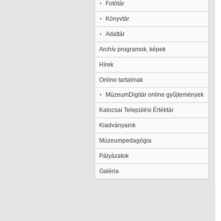
Fotótár
Könyvtár
Adattár
Archív programok, képek
Hírek
Online tartalmak
MúzeumDigitár online gyűjtemények
Kalocsai Települési Értéktár
Kiadványaink
Múzeumpedagógia
Pályázatok
Galéria