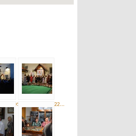
11532_DSG…
0_23_223211a_22…