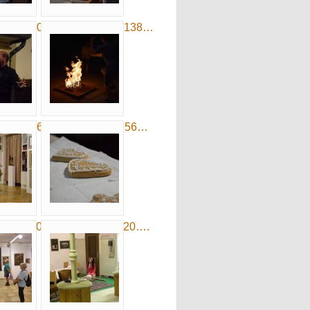
_DSG_0067…
191810_DSG_0138…
_DSH_0628…
20220626_001656…
DSC_0009….
x2021_DSC_0020….