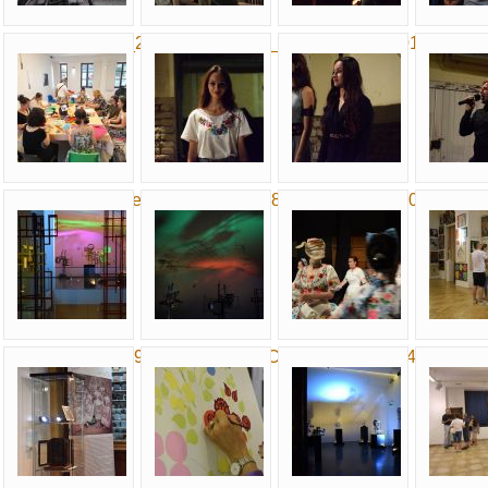
0_31_203109a_20…
0_213850_DSG_07…
0_20220626_0015…
190906
202526a_schoffe…
220806_DSG_0860…
222140_DSH_0077…
232550
b2021_DSC_0097….
x2021_003_DSC_0…
x2021_DSA_0142….
x2021_