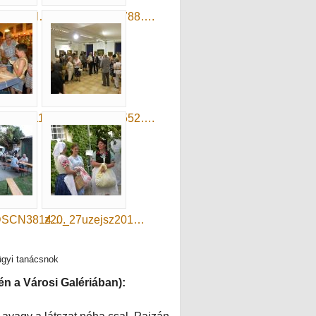
1_signal…
y2019_DSCN9788….
DSCN9112….
z20_10DSCN9552….
DSCN3814….
z20_27uzejsz201…
gyi tanácsnok
n a Városi Galériában):