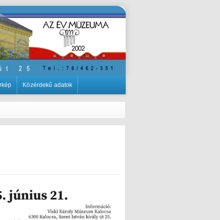
rkép
Közérdekű adatok