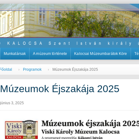
Munkatársak
A múzeum története
Kalocsai Múzeumbarátok Köre
Té
Főoldal
Programok
Múzeumok Éjszakája 2025
Múzeumok Éjszakája 2025
június 3, 2025