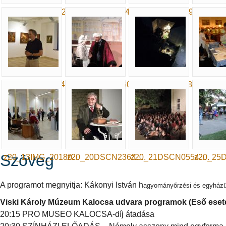
x2021_DSC_0024….
x2021_DSC_0047….
x2021_DSC_0095….
x2021_i
y2019_ND3_0044….
z20_01DSCN0608….
z20_07DJI_0048….
z20_09
Szöveg
z20_13IMG_20180…
z20_20DSCN2363….
z20_21DSCN0554….
z20_25
A programot megnyitja: Kákonyi István h
agyományőrzési és egyházü
Viski Károly Múzeum Kalocsa udvara programok (Eső eseté
20:15 PRO MUSEO KALOCSA-díj átadása