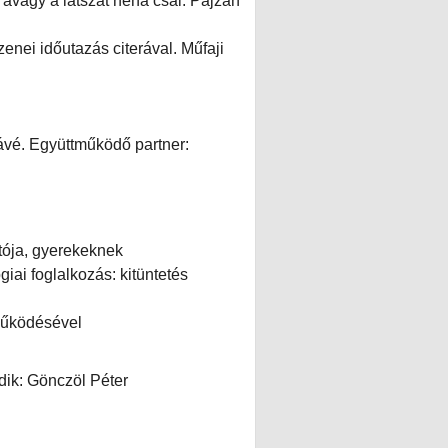
agy a látszat néha csal. Pajzán
nei időutazás citerával. Műfaji
 kávé. Együttműködő partner:
atója, gyerekeknek
i foglalkozás: kitüntetés
működésével
dik: Gönczöl Péter