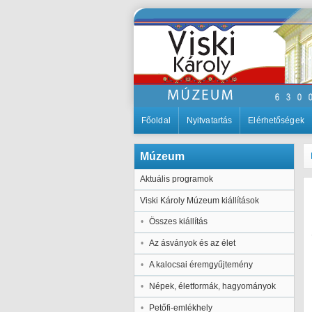
Főoldal
Nyitvatartás
Elérhetőségek
Múzeum
Aktuális programok
Viski Károly Múzeum kiállítások
Összes kiállítás
Az ásványok és az élet
A kalocsai éremgyűjtemény
Népek, életformák, hagyományok
Petőfi-emlékhely