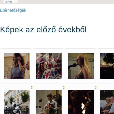
Elérhetőségek
Képek az előző évekből
0_14_221916_DSH…
0_15_215806_DSG…
0_15_231516_DSH…
0_17_2