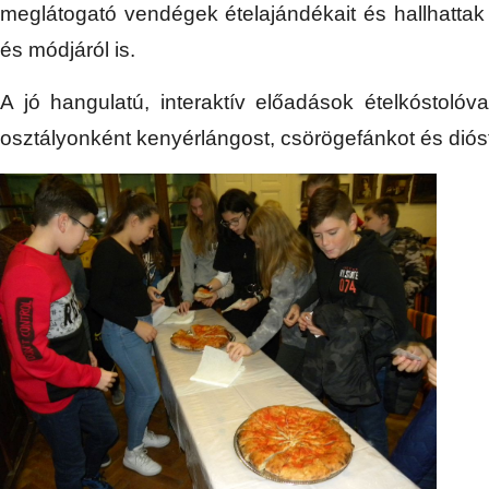
meglátogató vendégek ételajándékait és hallhattak
és módjáról is.
A jó hangulatú, interaktív előadások ételkóstolóv
osztályonként kenyérlángost, csörögefánkot és dióst