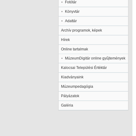
Fotótár
Könyvtár
Adattár
Archív programok, képek
Hírek
Online tartalmak
MúzeumDigitár online gyűjtemények
Kalocsai Települési Értéktár
Kiadványaink
Múzeumpedagógia
Pályázatok
Galéria