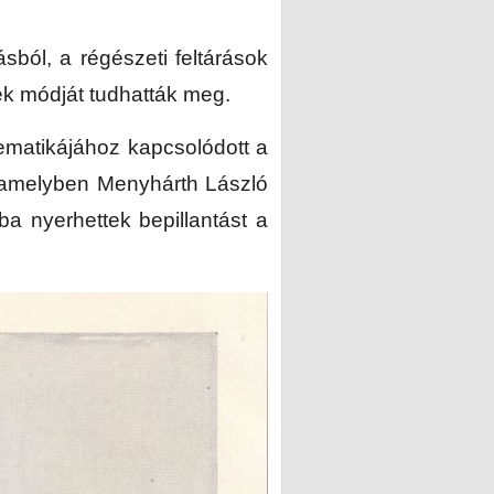
sból, a régészeti feltárások
ek módját tudhatták meg.
tematikájához kapcsolódott a
, amelyben Menyhárth László
ba nyerhettek bepillantást a