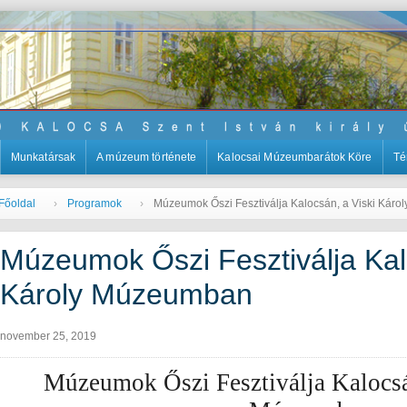
Munkatársak
A múzeum története
Kalocsai Múzeumbarátok Köre
Té
Főoldal
Programok
Múzeumok Őszi Fesztiválja Kalocsán, a Viski Kár
Múzeumok Őszi Fesztiválja Kal
Károly Múzeumban
november 25, 2019
Múzeumok Őszi Fesztiválja Kalocsá