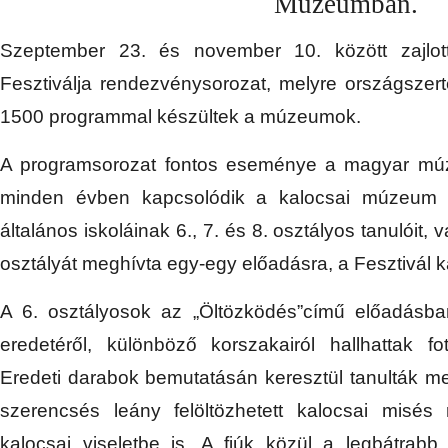
Múzeumban.
Szeptember 23. és november 10. között zajlo
Fesztiválja rendezvénysorozat, melyre országszert
1500 programmal készültek a múzeumok.
A programsorozat fontos eseménye a magyar mú
minden évben kapcsolódik a kalocsai múzeum 
általános iskoláinak 6., 7. és 8. osztályos tanulóit
osztályát meghívta egy-egy előadásra, a Fesztivál 
A 6. osztályosok az „Öltözködés”című előadásba
eredetéről, különböző korszakairól hallhattak fot
Eredeti darabok bemutatásán keresztül tanulták me
szerencsés leány felöltözhetett kalocsai misés
kalocsai viseletbe is. A fiúk közül a legbátrabb