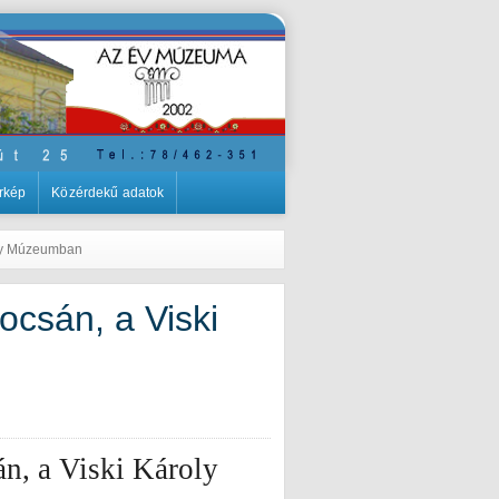
rkép
Közérdekű adatok
oly Múzeumban
ocsán, a Viski
n, a Viski Károly