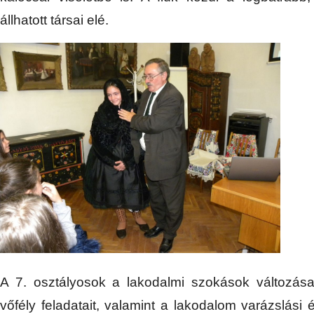
állhatott társai elé.
A 7. osztályosok a lakodalmi szokások változásai
vőfély feladatait, valamint a lakodalom varázslási