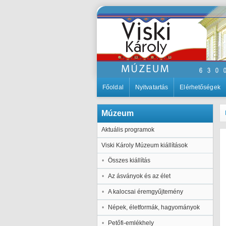
Főoldal
Nyitvatartás
Elérhetőségek
Múzeum
Aktuális programok
Viski Károly Múzeum kiállítások
Összes kiállítás
Az ásványok és az élet
A kalocsai éremgyűjtemény
Népek, életformák, hagyományok
Petőfi-emlékhely