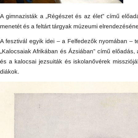
A gimnazisták a „Régészet és az élet” című előadá
menetét és a feltárt tárgyak múzeumi elrendezésén
A fesztivál egyik idei – a Felfedezők nyomában – 
„Kalocsaiak Afrikában és Ázsiában” című előadás
és a kalocsai jezsuiták és iskolanővérek missziójá
diákok.