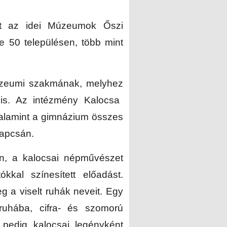
tt az idei Múzeumok Őszi
e 50 településen, több mint
zeumi szakmának, melyhez
is. Az intézmény Kalocsa
, valamint a gimnázium összes
kapcsán.
n, a kalocsai népművészet
ókkal színesített előadást.
g a viselt ruhák neveit. Egy
 ruhába, cifra- és szomorú
, pedig kalocsai legényként