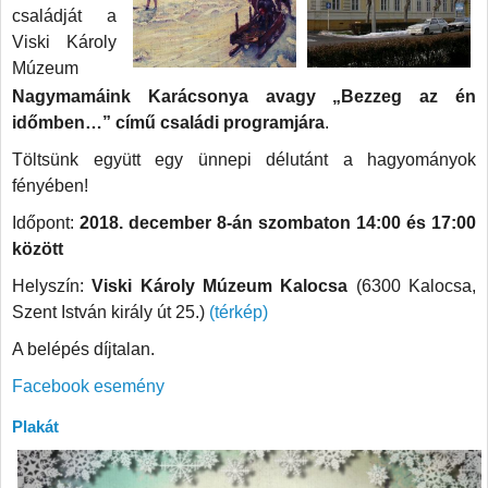
családját a
Viski Károly
Múzeum
Nagymamáink Karácsonya avagy „Bezzeg az én
időmben…” című családi programjára
.
Töltsünk együtt egy ünnepi délutánt a hagyományok
fényében!
Időpont:
2018. december 8-án szombaton 14:00 és 17:00
között
Helyszín:
Viski Károly Múzeum Kalocsa
(6300 Kalocsa,
Szent István király út 25.)
(térkép)
A belépés díjtalan.
Facebook esemény
Plakát