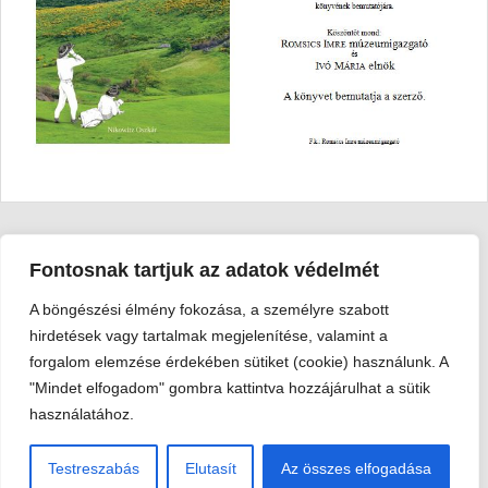
Fontosnak tartjuk az adatok védelmét
A böngészési élmény fokozása, a személyre szabott
Viski Károly Múzeum Kalocsa
hirdetések vagy tartalmak megjelenítése, valamint a
6300 Kalocsa, Szent István király út 25. · Telefon:
+36 78 462
forgalom elemzése érdekében sütiket (cookie) használunk. A
351
"Mindet elfogadom" gombra kattintva hozzájárulhat a sütik
© 2026 Viski Károly Múzeum Kalocsa
használatához.
Testreszabás
Elutasít
Az összes elfogadása