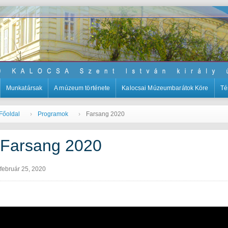
Munkatársak
A múzeum története
Kalocsai Múzeumbarátok Köre
Té
Főoldal
Programok
Farsang 2020
Farsang 2020
február 25, 2020