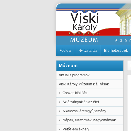
Főoldal
Nyitvatartás
Elérhetőségek
Múzeum
Aktuális programok
Viski Károly Múzeum kiállítások
Összes kiállítás
Az ásványok és az élet
A kalocsai éremgyűjtemény
Népek, életformák, hagyományok
Petőfi-emlékhely