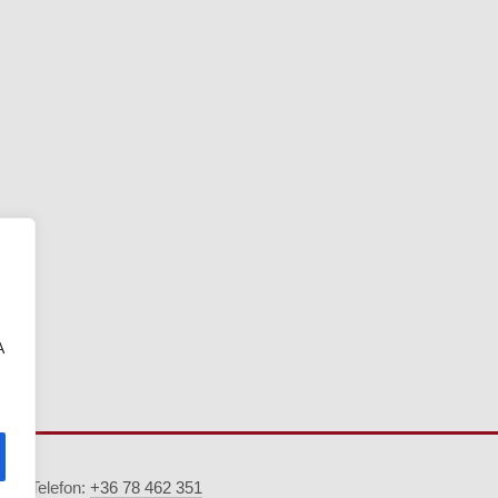
A
5. · Telefon:
+36 78 462 351