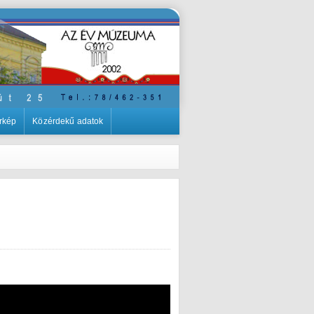
rkép
Közérdekű adatok