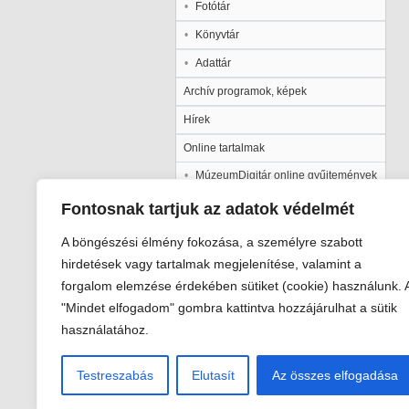
Fotótár
Könyvtár
Adattár
Archív programok, képek
Hírek
Online tartalmak
MúzeumDigitár online gyűjtemények
Kalocsai Települési Értéktár
Fontosnak tartjuk az adatok védelmét
Kiadványaink
A böngészési élmény fokozása, a személyre szabott
Múzeumpedagógia
hirdetések vagy tartalmak megjelenítése, valamint a
forgalom elemzése érdekében sütiket (cookie) használunk. 
Pályázatok
"Mindet elfogadom" gombra kattintva hozzájárulhat a sütik
Galéria
használatához.
Testreszabás
Elutasít
Az összes elfogadása
Viski Károly Múzeum Kalocsa
6300 Kalocsa, Szent István király út 2