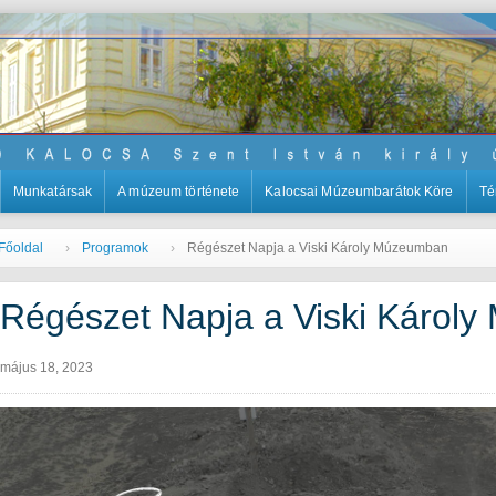
Munkatársak
A múzeum története
Kalocsai Múzeumbarátok Köre
Té
Főoldal
Programok
Régészet Napja a Viski Károly Múzeumban
Régészet Napja a Viski Károl
május 18, 2023