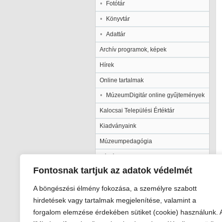
Fotótár
Könyvtár
Adattár
Archív programok, képek
Hírek
Online tartalmak
MúzeumDigitár online gyűjtemények
Kalocsai Települési Értéktár
Kiadványaink
Múzeumpedagógia
Pályázatok
Fontosnak tartjuk az adatok védelmét
Galéria
A böngészési élmény fokozása, a személyre szabott
hirdetések vagy tartalmak megjelenítése, valamint a
forgalom elemzése érdekében sütiket (cookie) használunk. 