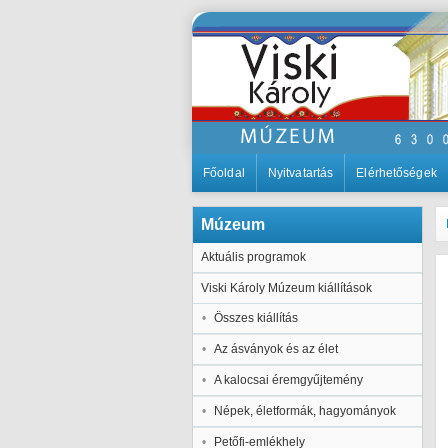
Főoldal
Nyitvatartás
Elérhetőségek
Múzeum
Aktuális programok
Viski Károly Múzeum kiállítások
Összes kiállítás
Az ásványok és az élet
A kalocsai éremgyűjtemény
Népek, életformák, hagyományok
Petőfi-emlékhely