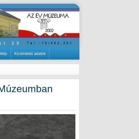
rkép
Közérdekű adatok
y Múzeumban