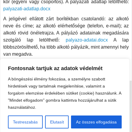
kör (egyéni vagy csoportos). A pályázati adatlap letölthető:
palyazati-adatlap.docx
A jeligével ellátott zárt borítékban csatolandó: az alkotó
neve és címe; az alkotó elérhetősége (telefon, e-mail); az
alkotó rövid önéletrajza. A pályázó adatainak megadására
szolgáló lap letölthető:
palyazo-adatai.docx
A lap
többszörösíthető, ha több alkotó pályázik, mint amennyi hely
van megadva.
Pályázati adatlapot a Viski Károly Múzeumban is
Fontosnak tartjuk az adatok védelmét
igényelhetnek.
A böngészési élmény fokozása, a személyre szabott
hirdetések vagy tartalmak megjelenítése, valamint a
forgalom elemzése érdekében sütiket (cookie) használunk. A
Viski Károly Múzeum Kalocsa
"Mindet elfogadom" gombra kattintva hozzájárulhat a sütik
6300 Kalocsa, Szent István király út 25. · Telefon:
+36 78 462
használatához.
351
© 2026 Viski Károly Múzeum Kalocsa
Testreszabás
Elutasít
Az összes elfogadása