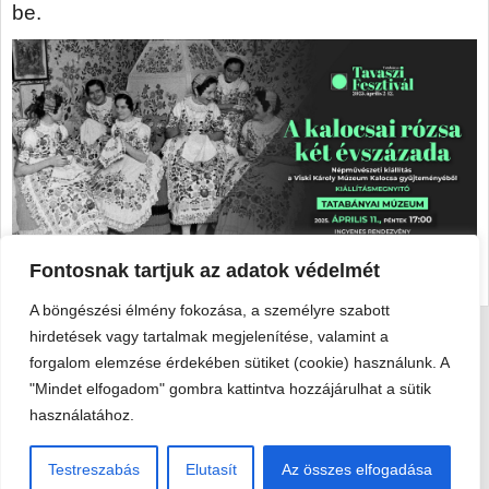
be.
Fontosnak tartjuk az adatok védelmét
A böngészési élmény fokozása, a személyre szabott
hirdetések vagy tartalmak megjelenítése, valamint a
Viski Károly Múzeum Kalocsa
forgalom elemzése érdekében sütiket (cookie) használunk. A
6300 Kalocsa, Szent István király út 25. · Telefon:
+36 78 462
"Mindet elfogadom" gombra kattintva hozzájárulhat a sütik
351
használatához.
© 2026 Viski Károly Múzeum Kalocsa
Testreszabás
Elutasít
Az összes elfogadása