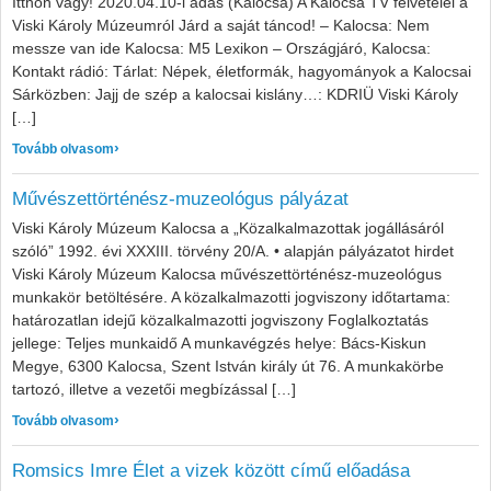
Itthon vagy! 2020.04.10-i adás (Kalocsa) A Kalocsa TV felvételei a
Viski Károly Múzeumról Járd a saját táncod! – Kalocsa: Nem
messze van ide Kalocsa: M5 Lexikon – Országjáró, Kalocsa:
Kontakt rádió: Tárlat: Népek, életformák, hagyományok a Kalocsai
Sárközben: Jajj de szép a kalocsai kislány…: KDRIÜ Viski Károly
[…]
: A múzeumról szóló filmek
Tovább olvasom
Művészettörténész-muzeológus pályázat
Viski Károly Múzeum Kalocsa a „Közalkalmazottak jogállásáról
szóló” 1992. évi XXXIII. törvény 20/A. • alapján pályázatot hirdet
Viski Károly Múzeum Kalocsa művészettörténész-muzeológus
munkakör betöltésére. A közalkalmazotti jogviszony időtartama:
határozatlan idejű közalkalmazotti jogviszony Foglalkoztatás
jellege: Teljes munkaidő A munkavégzés helye: Bács-Kiskun
Megye, 6300 Kalocsa, Szent István király út 76. A munkakörbe
tartozó, illetve a vezetői megbízással […]
: Művészettörténész-muzeológus pályázat
Tovább olvasom
Romsics Imre Élet a vizek között című előadása