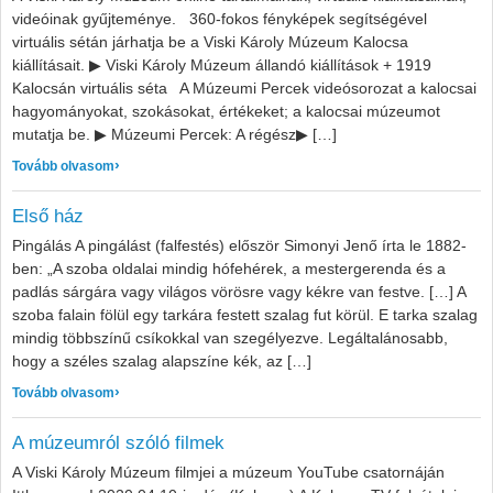
videóinak gyűjteménye. 360-fokos fényképek segítségével
virtuális sétán járhatja be a Viski Károly Múzeum Kalocsa
kiállításait. ▶ Viski Károly Múzeum állandó kiállítások + 1919
Kalocsán virtuális séta A Múzeumi Percek videósorozat a kalocsai
hagyományokat, szokásokat, értékeket; a kalocsai múzeumot
mutatja be. ▶ Múzeumi Percek: A régész▶ […]
: Online tartalmak
Tovább olvasom
Első ház
Pingálás A pingálást (falfestés) először Simonyi Jenő írta le 1882-
ben: „A szoba oldalai mindig hófehérek, a mestergerenda és a
padlás sárgára vagy világos vörösre vagy kékre van festve. […] A
szoba falain fölül egy tarkára festett szalag fut körül. E tarka szalag
mindig többszínű csíkokkal van szegélyezve. Legáltalánosabb,
hogy a széles szalag alapszíne kék, az […]
: Első ház
Tovább olvasom
A múzeumról szóló filmek
A Viski Károly Múzeum filmjei a múzeum YouTube csatornáján