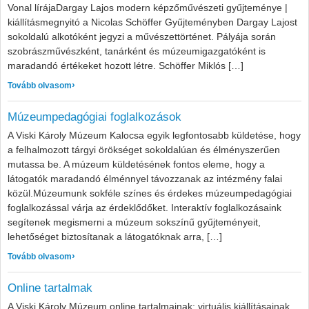
Vonal lírájaDargay Lajos modern képzőművészeti gyűjteménye |
kiállításmegnyitó a Nicolas Schöffer Gyűjteményben Dargay Lajost
sokoldalú alkotóként jegyzi a művészettörténet. Pályája során
szobrászművészként, tanárként és múzeumigazgatóként is
maradandó értékeket hozott létre. Schöffer Miklós […]
: A Tér és a Vonal lírája időszaki kiállítás a Nicolas Schöffe
Tovább olvasom
Múzeumpedagógiai foglalkozások
A Viski Károly Múzeum Kalocsa egyik legfontosabb küldetése, hogy
a felhalmozott tárgyi örökséget sokoldalúan és élményszerűen
mutassa be. A múzeum küldetésének fontos eleme, hogy a
látogatók maradandó élménnyel távozzanak az intézmény falai
közül.Múzeumunk sokféle színes és érdekes múzeumpedagógiai
foglalkozással várja az érdeklődőket. Interaktív foglalkozásaink
segítenek megismerni a múzeum sokszínű gyűjteményeit,
lehetőséget biztosítanak a látogatóknak arra, […]
: Múzeumpedagógiai foglalkozások
Tovább olvasom
Online tartalmak
A Viski Károly Múzeum online tartalmainak; virtuális kiállításainak,