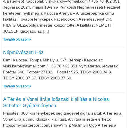
4/a (térkép) Kapcsolat: viski.karoly@gmail.com / +36 78 462 351
Jegyárak 2024. május 19-én a Pünkösdi Népművészeti Fesztivál
keretében nyílt meg a Kalocsa Aranya – A fűszerpaprika című
kiállítás. További fényképek Facebook-on A rendezvényt DR.
FILVIG GÉZA polgármester köszöntötte. A kiállítást NÉMETH
JÓZSEF igazgató, az […]
: Kalocsa Aranya – A fűszerpaprika kiállítás
Tovább olvasom
Népművészeti Ház
Cím: Kalocsa, Tompa Mihály u. 5-7. (térkép) Kapcsolat:
viski.karoly@gmail.com / +36 78 462 351 Nyitvatartás, jegyárak
Fotótár 540. Fotótár 27132. Fotótár 525. TDGY 2000.34.8.
TDGY 2000.37.57. TDGY 2000.37.60.
: Népművészeti Ház
Tovább olvasom
A Tér és a Vonal lírája időszaki kiállítás a Nicolas
Schöffer Gyűjteményben
Frissítés: 360°-os fényképek segítségével digitalizáltuk A Tér és a
Vonal Lírája című időszaki kiállítást. A virtuális séta elérhető:
https://my.matterport.com/show/?m=pMaJmGiTQgb A Tér és a