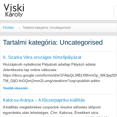
Főoldal
Tartalmi kategória: Uncategorised
Tartalmi kategória: Uncategorised
II. Szarka Vёra országos hímzőpályázat
Hozzájáruló nyilatkozat Pályázati adatlap Pályázó adatai
Jelentkezési lap online változata:
https://docs.google.com/forms/d/e/1FAIpQLSfB1X8fnmOp_MK3jajSD
TM_GljO-fnGQmi2mm2Lumg/viewform?usp=publish-editor
: II. Szarka Vёra országos hímzőpályázat
Tovább olvasom
Kalocsa Aranya – A fűszerpaprika kiállítás
A kiállítás megtekintése csoportok részére előzetes időpont
egyeztetés után lehetséges. Cím: Kalocsa, Érsekkert utca