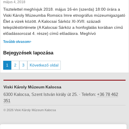
május 4, 2018
Tisztelettel meghívjuk 2018. május 16-én (szerda) 18:00 órára a
Viski Károly Múzeumba Romsics Imre etnográfus múzeumigazgató
Élet a vizek között. A Kalocsai Sárköz XI-XVII. századi
településtörténete (A Kalocsai Sárköz a honfoglalás korában című
előadássorozat 4. része) című előadásra. Meghívó
: Romsics Imre Élet a vizek között című előadása
Tovább olvasom
Bejegyzések lapozása
1
2
3
Következő oldal
Viski Károly Múzeum Kalocsa
6300 Kalocsa, Szent István király út 25. · Telefon:
+36 78 462
351
© 2026 Viski Károly Múzeum Kalocsa