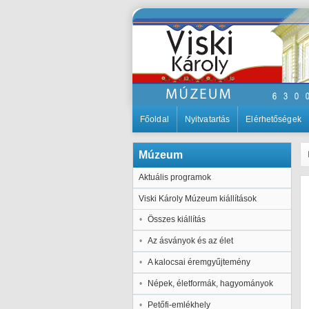
Főoldal
Nyitvatartás
Elérhetőségek
Múzeum
Aktuális programok
Viski Károly Múzeum kiállítások
Összes kiállítás
Az ásványok és az élet
A kalocsai éremgyűjtemény
Népek, életformák, hagyományok
Petőfi-emlékhely