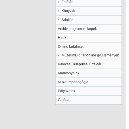
Fotótár
Könyvtár
Adattár
Archív programok, képek
Hírek
Online tartalmak
MúzeumDigitár online gyűjtemények
Kalocsai Települési Értéktár
Kiadványaink
Múzeumpedagógia
Pályázatok
Galéria