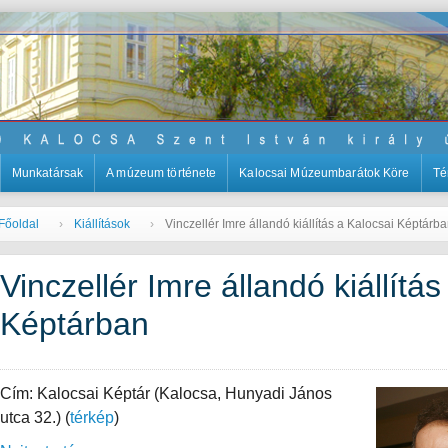
Munkatársak
A múzeum története
Kalocsai Múzeumbarátok Köre
Té
Főoldal
Kiállítások
Vinczellér Imre állandó kiállítás a Kalocsai Képtárb
Vinczellér Imre állandó kiállítá
Képtárban
Cím: Kalocsai Képtár (Kalocsa, Hunyadi János
utca 32.) (
térkép
)