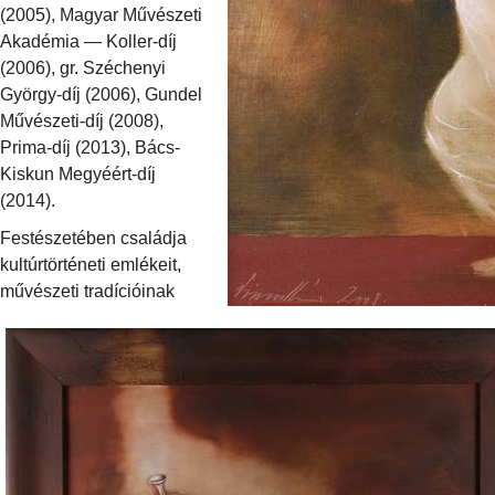
(2005), Magyar Művészeti
Akadémia — Koller-díj
(2006), gr. Széchenyi
György-díj (2006), Gundel
Művészeti-díj (2008),
Prima-díj (2013), Bács-
Kiskun Megyéért-díj
(2014).
Festészetében családja
kultúrtörténeti emlékeit,
művészeti tradícióinak