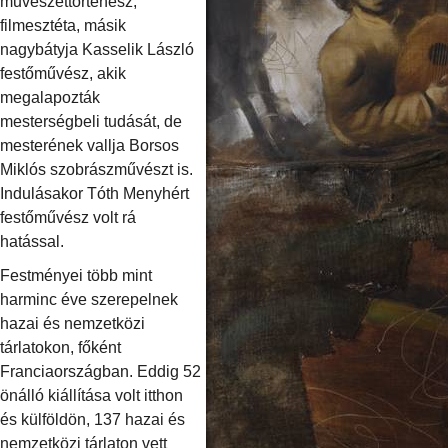
művészettörténész,
filmesztéta, másik
nagybátyja Kasselik László
festőművész, akik
megalapozták
mesterségbeli tudását, de
mesterének vallja Borsos
Miklós szobrászművészt is.
Indulásakor Tóth Menyhért
festőművész volt rá
hatással.
Festményei több mint
harminc éve szerepelnek
hazai és nemzetközi
tárlatokon, főként
Franciaországban. Eddig 52
önálló kiállítása volt itthon
és külföldön, 137 hazai és
nemzetközi tárlaton vett