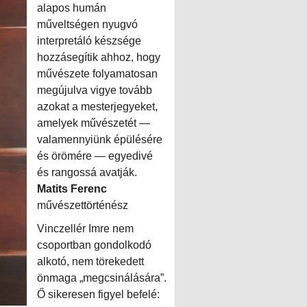
alapos humán
műveltségen nyugvó
interpretáló készsége
hozzásegítik ahhoz, hogy
művészete folyamatosan
megújulva vigye tovább
azokat a mesterjegyeket,
amelyek művészetét —
valamennyiünk épülésére
és örömére — egyedivé
és rangossá avatják.
Matits Ferenc
művészettörténész
Vinczellér Imre nem
csoportban gondolkodó
alkotó, nem törekedett
önmaga „megcsinálására”.
Ő sikeresen figyel befelé: