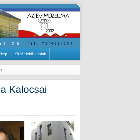
rkép
Közérdekű adatok
an
s a Kalocsai