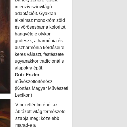
intenzív színvilágú
adaptációit. Gyakran
alkalmaz monokróm zöld
és vörösesbarna koloritot,
hangvétele olykor
groteszk, a harmónia és
diszharmónia kérdéseire
keres választ, festészete
ugyanakkor tradicionális
alapokra épül.
Götz Eszter
művészettörténész
(Kortárs Magyar Művészeti
Lexikon)
Vinczellér Imrénél az
ábrázolt világ természete
szabja meg: közelebb
marad-e a