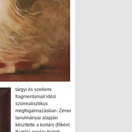
tárgyi és szellemi
fragmentumait idézi
szürrealisztikus
megfogalmazásban. Zenei
tanulmányai alapján
készítette a kortárs (főként
Bartók) zenére festett,