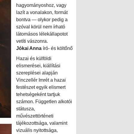
hagyományoshoz, vagy
lazít a vonalakon, formát
bontva — olykor pedig a
szóval körül nem írható
látomásos lélekállapotot
vetíti vászonra.
Jókai Anna
író- és költőnő
Hazai és külföldi
elismerései, kiállítási
szereplései alapján
Vinczellér Imrét a hazai
festészet egyik elismert
tehetségeként tartjuk
számon. Független alkotói
státusza,
művészettörténeti
tájékozottsága, valamint
vizuális nyitottsága,