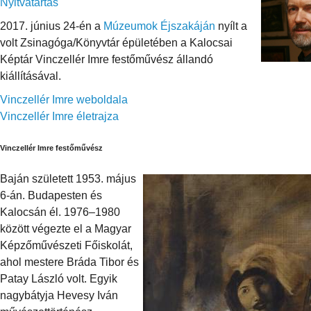
Nyitvatartás
2017. június 24-én a
Múzeumok Éjszakáján
nyílt a
volt Zsinagóga/Könyvtár épületében a Kalocsai
Képtár Vinczellér Imre festőművész állandó
kiállításával.
Vinczellér Imre weboldala
Vinczellér Imre életrajza
Vinczellér Imre festőművész
Baján született 1953. május
6-án. Budapesten és
Kalocsán él. 1976–1980
között végezte el a Magyar
Képzőművészeti Főiskolát,
ahol mestere Bráda Tibor és
Patay László volt. Egyik
nagybátyja Hevesy Iván