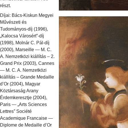
részt.
Díjai: Bács-Kiskun Megyei
Művészeti és
Tudományos-díj (1996),
„Kalocsa Városért”-díj
(1998), Molnár C. Pál-díj
(2000), Marseille — M. C.
A. Nemzetközi kiállítás – 2.
Grand Prix (2003), Cannes
— M. C. A. Nemzetközi
kiállítás – Grande Medaille
d’Or (2004), Magyar
Köztársaság Arany
Érdemkeresztje (2004),
Paris — „Arts Sciences
Lettres” Société
Academique Francaise —
Diplome de Medaille d’Or