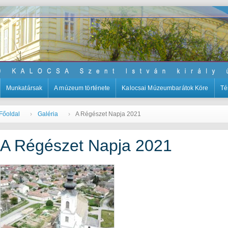
Munkatársak
A múzeum története
Kalocsai Múzeumbarátok Köre
Té
Főoldal
Galéria
A Régészet Napja 2021
A Régészet Napja 2021