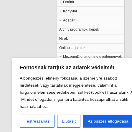
Fotótár
Könyvtár
Adattár
Archív programok, képek
Hírek
Online tartalmak
MúzeumDigitár online gyűjtemények
Kalocsai Települési Értéktár
Fontosnak tartjuk az adatok védelmét
Kiadványaink
A böngészési élmény fokozása, a személyre szabott
Múzeumpedagógia
hirdetések vagy tartalmak megjelenítése, valamint a
forgalom elemzése érdekében sütiket (cookie) használunk. 
Pályázatok
"Mindet elfogadom" gombra kattintva hozzájárulhat a sütik
Galéria
használatához.
Testreszabás
Elutasít
Az összes elfogadása
Viski Károly Múzeum Kalocsa
6300 Kalocsa, Szent István király út 2