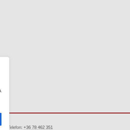
A
5. · Telefon:
+36 78 462 351