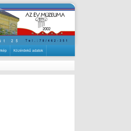
rkép
Közérdekű adatok