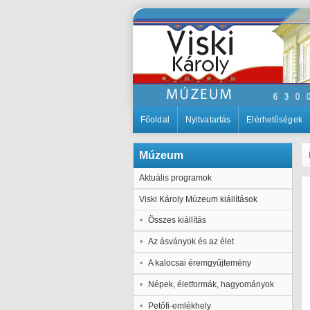
Főoldal
Nyitvatartás
Elérhetőségek
Múzeum
Aktuális programok
Viski Károly Múzeum kiállítások
Összes kiállítás
Az ásványok és az élet
A kalocsai éremgyűjtemény
Népek, életformák, hagyományok
Petőfi-emlékhely