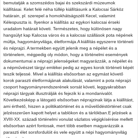
bemutatják a szomszédos bajai és szekszárdi múzeumok
kiállításai. Kelet felé néha túllép kiállításunk a Kalocsai Sárköz
határain, pl. szerepel a homokhátságszéli Kecel, valamint
Kélespuszta is. Ilyenkor a kiállítás az egykori kalocsai érseki
uradalom határait követi. Természetes, hogy különösen nagy
hangsúlyt kap Kalocsa város és a kalocsai szállások pota népének
múltja, hagyományvilága, életformája.A kiállítás egyszerre történeti
és néprajzi. A termekben együtt jelenik meg a népélet és a
történelem, mégpedig oly módon, hogy a történelmi események
dokumentumai a néprajzi jelenségeket magyarázzák, a népélet és
a népművészet tárgyi emlékei pedig az egyes korok történeti képét
teszik teljessé. Mivel a kiállítás elsősorban az egymást követő
korok paraszti életformájának alakulását, valamint a pota néprajzi
csoport hagyományrendszerének sorsát követi, leggyakrabban
néprajzi tárgyak illusztrálják és fejezik ki a mondanivalót.
Következésképp a látogató elsősorban néprajzinak látja a kiállítást,
ami érthető, hiszen a politikatörténet és a művelődéstörténet csak
jelzésszerűen kapott helyet a tablókon és a tárlókban.E jelzések a
XVIII-XX. századi történelmi vonulat vázlatos végigkísérése mellett
elsősorban azért fontosak, mert több esetben magyarázzák a
paraszti élet sorsfordulóit és vele együtt a népi hagyományvilág