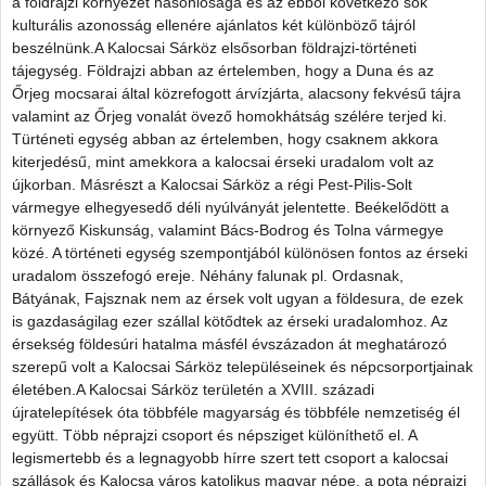
a földrajzi környezet hasonlósága és az ebből következő sok
kulturális azonosság ellenére ajánlatos két különböző tájról
beszélnünk.A Kalocsai Sárköz elsősorban földrajzi-történeti
tájegység. Földrajzi abban az értelemben, hogy a Duna és az
Őrjeg mocsarai által közrefogott árvízjárta, alacsony fekvésű tájra
valamint az Őrjeg vonalát övező homokhátság szélére terjed ki.
Türténeti egység abban az értelemben, hogy csaknem akkora
kiterjedésű, mint amekkora a kalocsai érseki uradalom volt az
újkorban. Másrészt a Kalocsai Sárköz a régi Pest-Pilis-Solt
vármegye elhegyesedő déli nyúlványát jelentette. Beékelődött a
környező Kiskunság, valamint Bács-Bodrog és Tolna vármegye
közé. A történeti egység szempontjából különösen fontos az érseki
uradalom összefogó ereje. Néhány falunak pl. Ordasnak,
Bátyának, Fajsznak nem az érsek volt ugyan a földesura, de ezek
is gazdaságilag ezer szállal kötődtek az érseki uradalomhoz. Az
érsekség földesúri hatalma másfél évszázadon át meghatározó
szerepű volt a Kalocsai Sárköz településeinek és népcsorportjainak
életében.A Kalocsai Sárköz területén a XVIII. századi
újratelepítések óta többféle magyarság és többféle nemzetiség él
együtt. Több néprajzi csoport és népsziget különíthető el. A
legismertebb és a legnagyobb hírre szert tett csoport a kalocsai
szállások és Kalocsa város katolikus magyar népe, a pota néprajzi