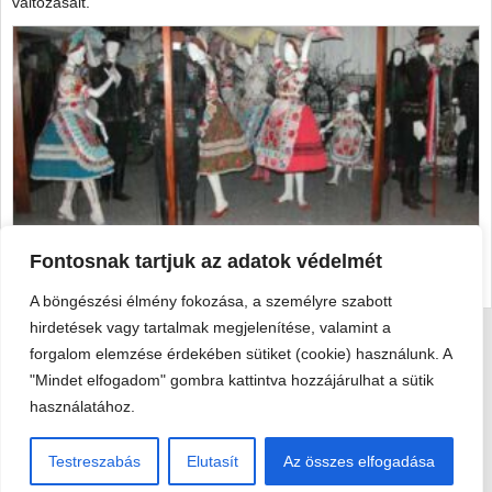
változásait.
Népek, életformák, hagyományok
Fontosnak tartjuk az adatok védelmét
Galéria megnyitása
A böngészési élmény fokozása, a személyre szabott
hirdetések vagy tartalmak megjelenítése, valamint a
forgalom elemzése érdekében sütiket (cookie) használunk. A
Viski Károly Múzeum Kalocsa
"Mindet elfogadom" gombra kattintva hozzájárulhat a sütik
6300 Kalocsa, Szent István király út 25. · Telefon:
+36 78 462
használatához.
351
© 2026 Viski Károly Múzeum Kalocsa
Testreszabás
Elutasít
Az összes elfogadása