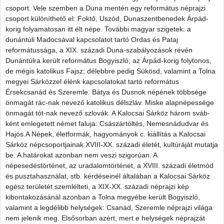
csoport. Vele szemben a Duna mentén egy református néprajzi
csoport különíthető el: Foktő, Uszód, Dunaszentbenedek Árpád-
korig folyamatosan itt élt népe. További magyar szigetek: a
dunántúli Madocsával kapcsolatot tartó Ordas és Pataj
reformátussága, a XIX. századi Duna-szabályozások révén
Dunántúlra került református Bogyiszló; az Árpád-korig folytonos,
de mégis katolikus Fajsz; délebbre pedig Sükösd, valamint a Tolna
megyei Sárközzel élénk kapcsolatokat tartó református
Érsekcsanád és Szeremle. Bátya és Dusnok népének többsége
önmagát rác-nak nevező katolikus délszláv. Miske alapnépessége
önmagát tót-nak nevező szlovák. A Kalocsai Sárköz három sváb-
ként emlegetett német faluja: Császártöltés, Nemesnádudvar és
Hajós.A Népek, életformák, hagyományok c. kiállítás a Kalocsai
Sárköz népcsoportjainak XVIII-XX. századi életét, kultúráját mutatja
be. A határokat azonban nem veszi szigorúan. A
népesedéstörténet, az uradalomtörténet, a XVIII. századi életmód
és pusztahasználat, stb. kérdéseinél általában a Kalocsai Sárköz
egész területét szemlélteti, a XIX-XX. századi néprajzi kép
kibontakozásánál azonban a Tolna megyébe került Bogyiszló,
valamint a legdélibb helységek: Csanád, Szeremle néprajzi világa
nem jelenik meg. Elsősorban azért, mert e helységek néprajzát