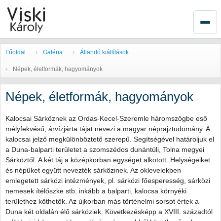
Főoldal
Galéria
Állandó kiállítások
Népek, életformák, hagyományok
Népek, életformák, hagyományok
Kalocsai Sárköznek az Ordas-Kecel-Szeremle háromszögbe eső
mélyfekvésű, árvízjárta tájat nevezi a magyar néprajztudomány. A
kalocsai jelző megkülönböztető szerepű. Segítségével határoljuk el
a Duna-balparti területet a szomszédos dunántúli, Tolna megyei
Sárköztől. A két táj a középkorban egységet alkotott. Helységeiket
és népüket együtt nevezték sárközinek. Az oklevelekben
emlegetett sárközi intézmények, pl. sárközi főesperesség, sárközi
nemesek ítélőszke stb. inkább a balparti, kalocsa környéki
területhez köthetők. Az újkorban más történelmi sorsot értek a
Duna két oldalán élő sárköziek. Következésképp a XVIII. századtól