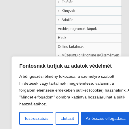
Fotótár
Könyvtár
Adattár
Archív programok, képek
Hírek
Online tartalmak
MúzeumDigitár online gyűjtemények
Kalocsai Települési Értéktár
Fontosnak tartjuk az adatok védelmét
Kiadványaink
A böngészési élmény fokozása, a személyre szabott
Múzeumpedagógia
hirdetések vagy tartalmak megjelenítése, valamint a
forgalom elemzése érdekében sütiket (cookie) használunk. 
Pályázatok
"Mindet elfogadom" gombra kattintva hozzájárulhat a sütik
Galéria
használatához.
Testreszabás
Elutasít
Az összes elfogadása
Viski Károly Múzeum Kalocsa
6300 Kalocsa, Szent István király út 2