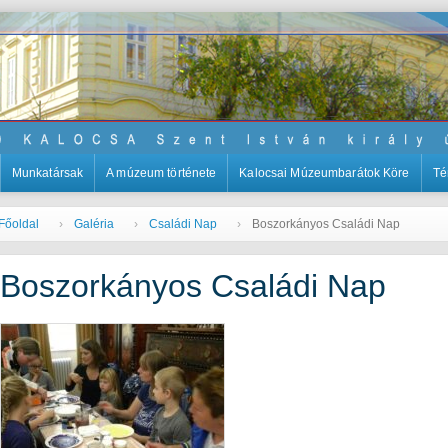
Munkatársak
A múzeum története
Kalocsai Múzeumbarátok Köre
Té
Főoldal
Galéria
Családi Nap
Boszorkányos Családi Nap
Boszorkányos Családi Nap