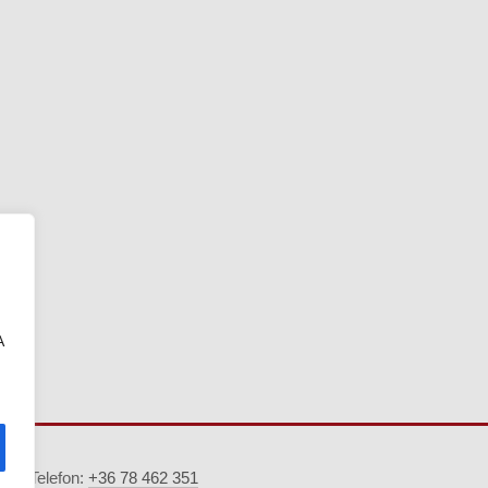
A
5. · Telefon:
+36 78 462 351