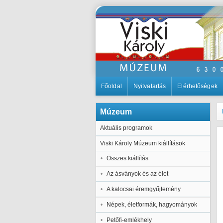
Főoldal
Nyitvatartás
Elérhetőségek
Múzeum
Aktuális programok
Viski Károly Múzeum kiállítások
Összes kiállítás
Az ásványok és az élet
A kalocsai éremgyűjtemény
Népek, életformák, hagyományok
Petőfi-emlékhely