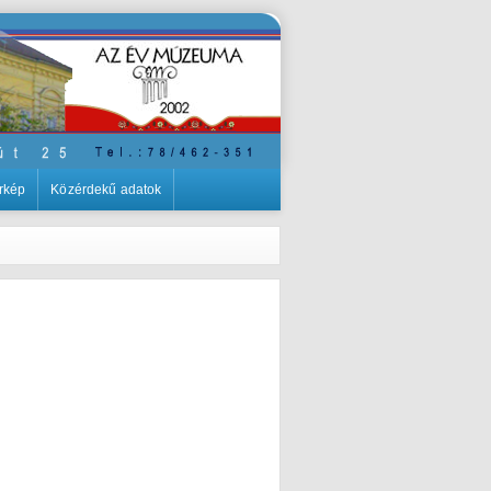
rkép
Közérdekű adatok