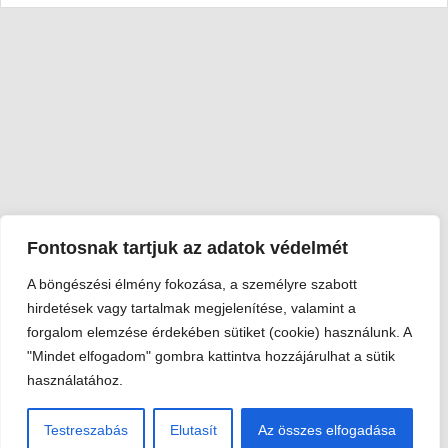
Fontosnak tartjuk az adatok védelmét
A böngészési élmény fokozása, a személyre szabott
Viski Károly Múzeum Kalocsa
hirdetések vagy tartalmak megjelenítése, valamint a
6300 Kalocsa, Szent István király út 25. · Telefon:
+36 78 462
forgalom elemzése érdekében sütiket (cookie) használunk. A
351
"Mindet elfogadom" gombra kattintva hozzájárulhat a sütik
© 2026 Viski Károly Múzeum Kalocsa
használatához.
Testreszabás
Elutasít
Az összes elfogadása