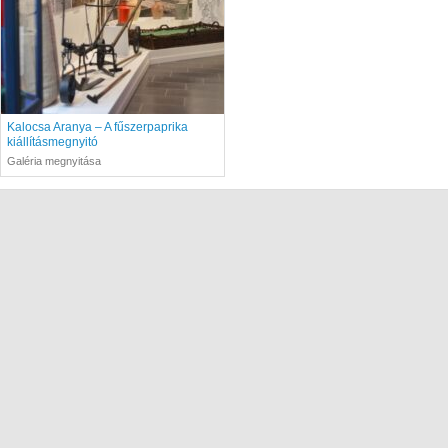
Kalocsa Aranya – A fűszerpaprika
kiállításmegnyitó
Galéria megnyitása