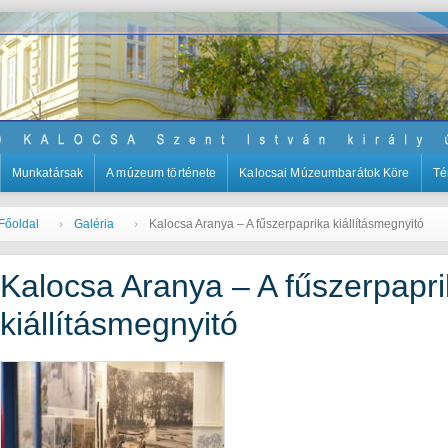
Munkatársak
A múzeum története
Kalocsai Múzeumbarátok Köre
Té
Főoldal
Galéria
Kalocsa Aranya – A fűszerpaprika kiállításmegnyitó
Kalocsa Aranya – A fűszerpapr
kiállításmegnyitó