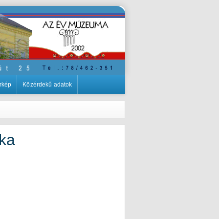
rkép
Közérdekű adatok
ika