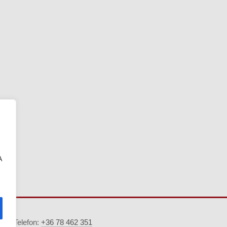
A
5. · Telefon:
+36 78 462 351