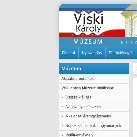
Főoldal
Nyitvatartás
Elérhetőségek
Múzeum
Aktuális programok
Viski Károly Múzeum kiállítások
Összes kiállítás
Az ásványok és az élet
A kalocsai éremgyűjtemény
Népek, életformák, hagyományok
Petőfi-emlékhely