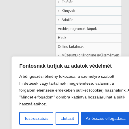
Fotótár
Könyvtár
Adattár
Archív programok, képek
Hírek
Online tartalmak
MúzeumDigitár online gyűjtemények
Kalocsai Települési Értéktár
Fontosnak tartjuk az adatok védelmét
Kiadványaink
A böngészési élmény fokozása, a személyre szabott
Múzeumpedagógia
hirdetések vagy tartalmak megjelenítése, valamint a
forgalom elemzése érdekében sütiket (cookie) használunk. 
Pályázatok
"Mindet elfogadom" gombra kattintva hozzájárulhat a sütik
Galéria
használatához.
Testreszabás
Elutasít
Az összes elfogadása
Viski Károly Múzeum Kalocsa
6300 Kalocsa, Szent István király út 2