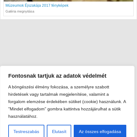
Múzeumok Éjszakája 2017 fényképek
Galéria megnyitása
Fontosnak tartjuk az adatok védelmét
A böngészési élmény fokozása, a személyre szabott
Viski Károly Múzeum Kalocsa
hirdetések vagy tartalmak megjelenítése, valamint a
6300 Kalocsa, Szent István király út 25. · Telefon:
+36 78 462
forgalom elemzése érdekében sütiket (cookie) használunk. A
351
"Mindet elfogadom" gombra kattintva hozzájárulhat a sütik
© 2026 Viski Károly Múzeum Kalocsa
használatához.
Testreszabás
Elutasít
Az összes elfogadása