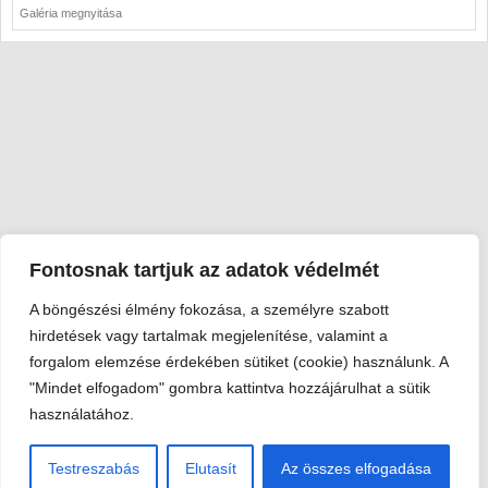
Galéria megnyitása
Fontosnak tartjuk az adatok védelmét
A böngészési élmény fokozása, a személyre szabott
Viski Károly Múzeum Kalocsa
hirdetések vagy tartalmak megjelenítése, valamint a
6300 Kalocsa, Szent István király út 25. · Telefon:
+36 78 462
forgalom elemzése érdekében sütiket (cookie) használunk. A
351
"Mindet elfogadom" gombra kattintva hozzájárulhat a sütik
© 2026 Viski Károly Múzeum Kalocsa
használatához.
Testreszabás
Elutasít
Az összes elfogadása