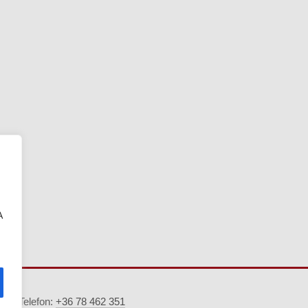
A
5. · Telefon:
+36 78 462 351