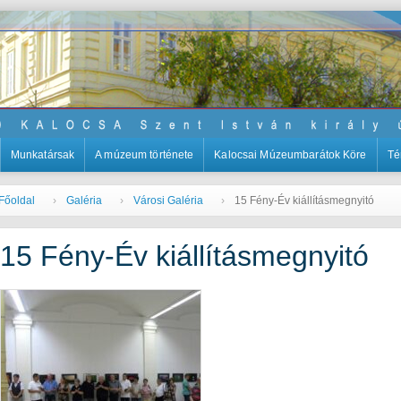
Munkatársak
A múzeum története
Kalocsai Múzeumbarátok Köre
Té
Főoldal
Galéria
Városi Galéria
15 Fény-Év kiállításmegnyitó
15 Fény-Év kiállításmegnyitó