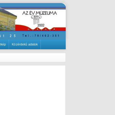
rkép
Közérdekű adatok