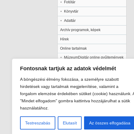
Fotótár
Könyvtár
Adattár
Archív programok, képek
Hírek
Online tartalmak
MúzeumDigitár online gyűjtemények
Kalocsai Települési Értéktár
Fontosnak tartjuk az adatok védelmét
Kiadványaink
A böngészési élmény fokozása, a személyre szabott
Múzeumpedagógia
hirdetések vagy tartalmak megjelenítése, valamint a
forgalom elemzése érdekében sütiket (cookie) használunk. 
Pályázatok
"Mindet elfogadom" gombra kattintva hozzájárulhat a sütik
Galéria
használatához.
Testreszabás
Elutasít
Az összes elfogadása
Viski Károly Múzeum Kalocsa
6300 Kalocsa, Szent István király út 2