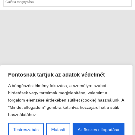
Galéria megnyitása
Fontosnak tartjuk az adatok védelmét
A böngészési élmény fokozása, a személyre szabott
Viski Károly Múzeum Kalocsa
hirdetések vagy tartalmak megjelenítése, valamint a
6300 Kalocsa, Szent István király út 25. · Telefon:
+36 78 462
forgalom elemzése érdekében sütiket (cookie) használunk. A
351
"Mindet elfogadom" gombra kattintva hozzájárulhat a sütik
© 2026 Viski Károly Múzeum Kalocsa
használatához.
Testreszabás
Elutasít
Az összes elfogadása