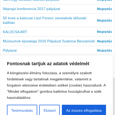
Néprajzi konferencia 2017 pályázat
: 
Megnyitás
50 éves a kalocsai Liszt Ferenc zeneiskola időszaki
: 
Megnyitás
kiállítás
KALOCSA ART
:
Megnyitás
Múzeumok éjszakája 2016 Pályázat Szakmai Beszámoló
:
Megnyitás
Pályázat
: 
Megnyitás
Bejegyzések lapozása
Fontosnak tartjuk az adatok védelmét
Előző oldal
1
…
3
4
A böngészési élmény fokozása, a személyre szabott
hirdetések vagy tartalmak megjelenítése, valamint a
forgalom elemzése érdekében sütiket (cookie) használunk. A
Viski Károly Múzeum Kalocsa
"Mindet elfogadom" gombra kattintva hozzájárulhat a sütik
6300 Kalocsa, Szent István király út 25. · Telefon:
+36 78 462
használatához.
351
Testreszabás
Elutasít
Az összes elfogadása
© 2026 Viski Károly Múzeum Kalocsa