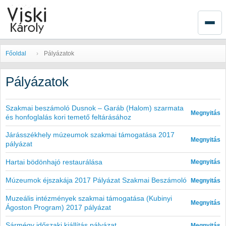
Főoldal
Pályázatok
Pályázatok
Szakmai beszámoló Dusnok – Garáb (Halom) szarmata
:
Megnyitás
és honfoglalás kori temető feltárásához
Járásszékhely múzeumok szakmai támogatása 2017
:
Megnyitás
pályázat
Hartai bödönhajó restaurálása
: 
Megnyitás
Múzeumok éjszakája 2017 Pályázat Szakmai Beszámoló
:
Megnyitás
Muzeális intézmények szakmai támogatása (Kubinyi
:
Megnyitás
Ágoston Program) 2017 pályázat
Sármégy időszaki kiállítás pályázat
: 
Megnyitás