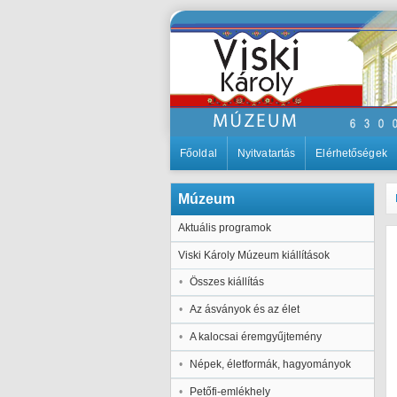
Főoldal
Nyitvatartás
Elérhetőségek
Múzeum
Aktuális programok
Viski Károly Múzeum kiállítások
Összes kiállítás
Az ásványok és az élet
A kalocsai éremgyűjtemény
Népek, életformák, hagyományok
Petőfi-emlékhely