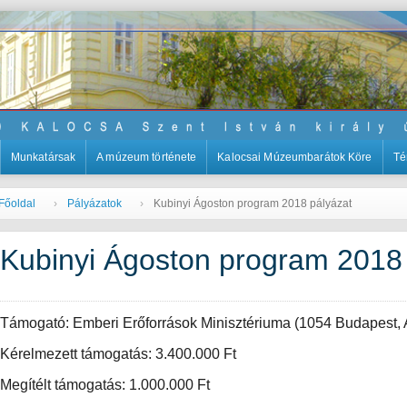
Munkatársak
A múzeum története
Kalocsai Múzeumbarátok Köre
Té
Főoldal
Pályázatok
Kubinyi Ágoston program 2018 pályázat
Kubinyi Ágoston program 2018
Támogató: Emberi Erőforrások Minisztériuma (1054 Budapest, 
Kérelmezett támogatás: 3.400.000 Ft
Megítélt támogatás: 1.000.000 Ft