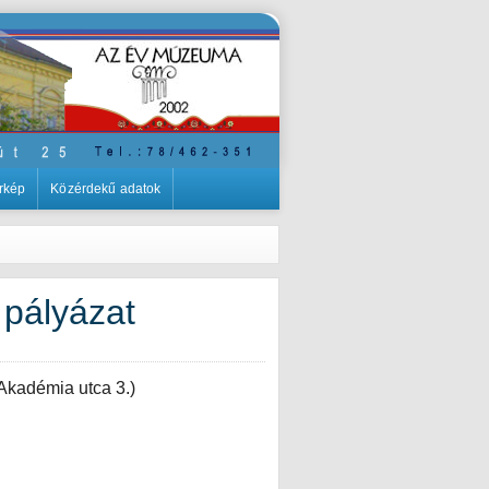
rkép
Közérdekű adatok
 pályázat
Akadémia utca 3.)