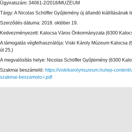
Ügyiratszám: 34061-2/2018/MUZEUM
Tárgy: A Nicolas Schöffer Gyűjtemény új állandó kiállításának 
Szerződés dátuma: 2018. október 19.
Kedvezményezett: Kalocsa Város Önkormányzata (6300 Kalocsa, 
A támogatás végfelhasználója: Viski Károly Múzeum Kalocsa (6
út 25.)
A megvalósítás helye: Nicolas Schöffer Gyűjtemény (6300 Kalocs
Szakmai beszámoló:
https://viskikarolymuzeum.hu/wp-content
szakmai-beszamolo-i.pdf