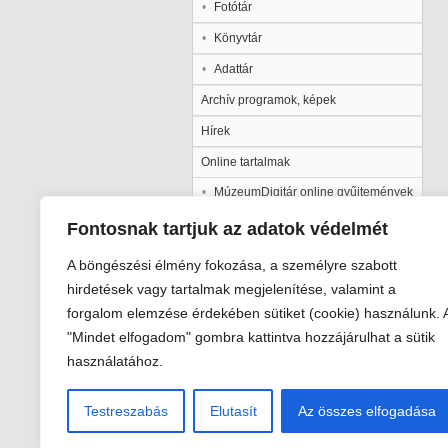
Fotótár
Könyvtár
Adattár
Archív programok, képek
Hírek
Online tartalmak
MúzeumDigitár online gyűjtemények
Kalocsai Települési Értéktár
Fontosnak tartjuk az adatok védelmét
Kiadványaink
A böngészési élmény fokozása, a személyre szabott
Múzeumpedagógia
hirdetések vagy tartalmak megjelenítése, valamint a
forgalom elemzése érdekében sütiket (cookie) használunk. 
Pályázatok
"Mindet elfogadom" gombra kattintva hozzájárulhat a sütik
Galéria
használatához.
Testreszabás
Elutasít
Az összes elfogadása
Viski Károly Múzeum Kalocsa
6300 Kalocsa, Szent István király út 2