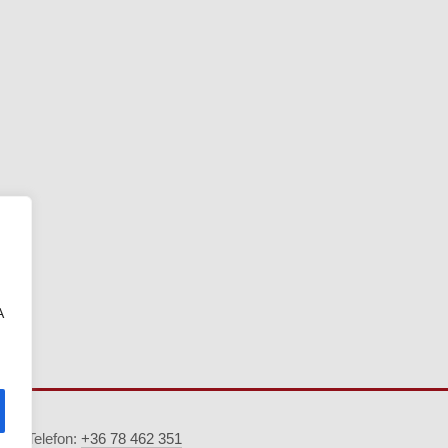
A
5. · Telefon:
+36 78 462 351