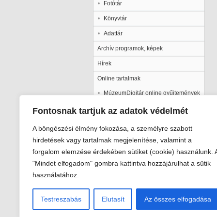
Fotótár
Könyvtár
Adattár
Archív programok, képek
Hírek
Online tartalmak
MúzeumDigitár online gyűjtemények
Kalocsai Települési Értéktár
Fontosnak tartjuk az adatok védelmét
Kiadványaink
A böngészési élmény fokozása, a személyre szabott
Múzeumpedagógia
hirdetések vagy tartalmak megjelenítése, valamint a
forgalom elemzése érdekében sütiket (cookie) használunk. 
Pályázatok
"Mindet elfogadom" gombra kattintva hozzájárulhat a sütik
Galéria
használatához.
Testreszabás
Elutasít
Az összes elfogadása
Viski Károly Múzeum Kalocsa
6300 Kalocsa, Szent István király út 2