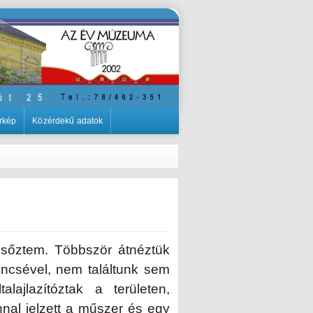
rkép
Közérdekű adatok
esőztem. Többször átnéztük
encsével, nem találtunk sem
ajlazítóztak a területen,
nal jelzett a műszer és egy