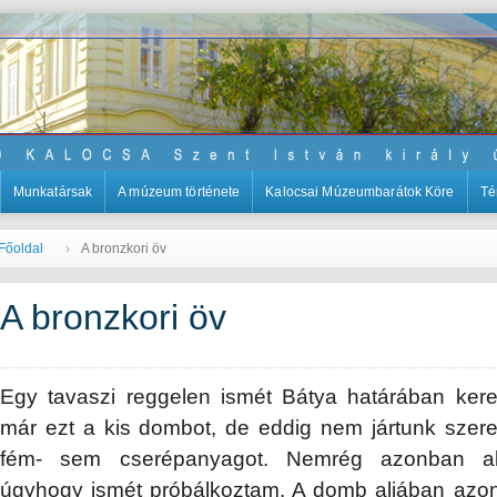
Munkatársak
A múzeum története
Kalocsai Múzeumbarátok Köre
Té
Főoldal
A bronzkori öv
A bronzkori öv
Egy tavaszi reggelen ismét Bátya határában ker
már ezt a kis dombot, de eddig nem jártunk szer
fém- sem cserépanyagot. Nemrég azonban altal
úgyhogy ismét próbálkoztam. A domb aljában azon