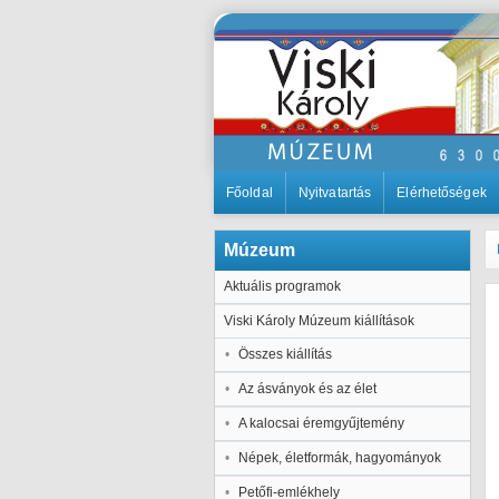
Főoldal
Nyitvatartás
Elérhetőségek
Múzeum
Aktuális programok
Viski Károly Múzeum kiállítások
Összes kiállítás
Az ásványok és az élet
A kalocsai éremgyűjtemény
Népek, életformák, hagyományok
Petőfi-emlékhely