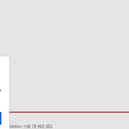
A
5. · Telefon:
+36 78 462 351