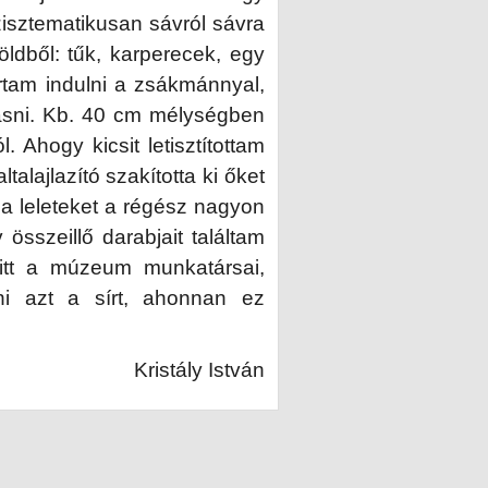
isztematikusan sávról sávra
földből: tűk, karperecek, egy
rtam indulni a zsákmánnyal,
ásni. Kb. 40 cm mélységben
 Ahogy kicsit letisztítottam
talajlazító szakította ki őket
 leleteket a régész nagyon
 összeillő darabjait találtam
itt a múzeum munkatársai,
ni azt a sírt, ahonnan ez
Kristály István