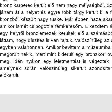
bronz karperec került elő nem nagy mélységből. Sz
jártam át a helyet és egyre több tárgy került ki a 
bronzból készült nagy tüske. Már éppen haza aka
amikor ismét csipogott a fémkeresőm. Elkezdtem 
egy helyről bronzlemezek kerültek elő a szántásból.
láttam, hogy díszítés is van rajtuk. Valószínűleg az al
egyben valahonnan. Amikor bevittem a múzeumba a
megörült nekik, mert mint kiderült egy bronzkori öv
meg. Idén nyáron egy leletmentést is végeztek 
amelynek során valószínűleg sikerült azonosíta
előkerült.