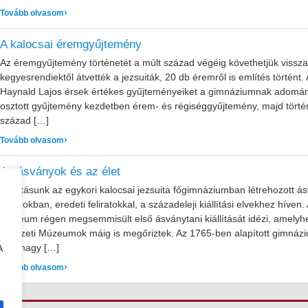
: Népek, életformák, hagyományok a Kalocsai Sárközben
Tovább olvasom
A kalocsai éremgyűjtemény
Az éremgyűjtemény történetét a múlt század végéig követhetjük vissz
kegyesrendiektől átvették a jezsuiták, 20 db éremről is említés történ
Haynald Lajos érsek értékes gyűjteményeiket a gimnáziumnak adomán
osztott gyűjtemény kezdetben érem- és régiséggyűjtemény, majd történ
század […]
: A kalocsai éremgyűjtemény
Tovább olvasom
Az ásványok és az élet
Kiállításunk az egykori kalocsai jezsuita főgimnáziumban létrehozott ás
bútorokban, eredeti feliratokkal, a századeleji kiállítási elvekhez híven
Múzeum régen megsemmisült első ásványtani kiállítását idézi, amelyhe
Nemzeti Múzeumok máig is megőriztek. Az 1765-ben alapított gimnáziu
akik nagy […]
A
: Az ásványok és az élet
Tovább olvasom