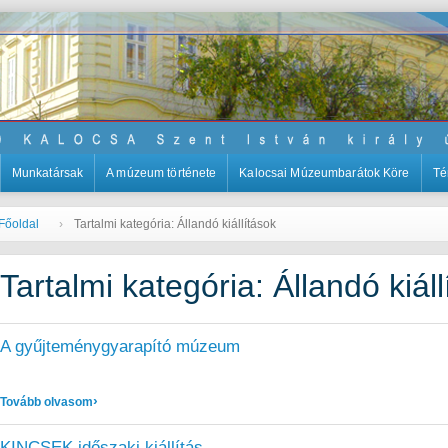
Munkatársak
A múzeum története
Kalocsai Múzeumbarátok Köre
Té
Főoldal
Tartalmi kategória: Állandó kiállítások
Tartalmi kategória: Állandó kiál
A gyűjteménygyarapító múzeum
: A gyűjteménygyarapító múzeum
Tovább olvasom
KINCSEK időszaki kiállítás