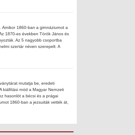
a. Amikor 1860-ban a gimnáziumot a
t. Az 1870-es években Török János és
yozták. Az 5 nagyobb csoportba
elmi szertár néven szerepelt. A
ványtárat mutatja be, eredeti
. A kiállítási mód a Magyar Nemzeti
z hasonlót a bécsi és a prágai
mot 1860-ban a jezsuiták vették át,