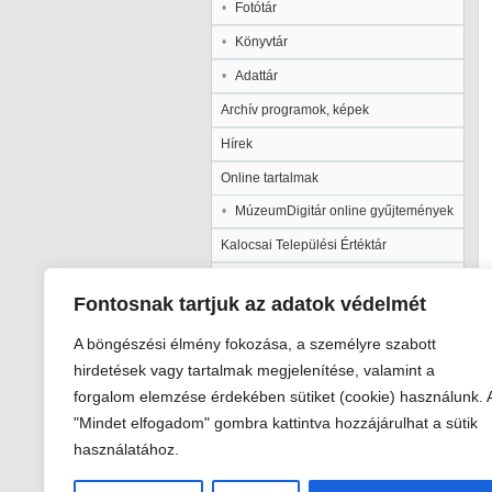
Fotótár
Könyvtár
Adattár
Archív programok, képek
Hírek
Online tartalmak
MúzeumDigitár online gyűjtemények
Kalocsai Települési Értéktár
Kiadványaink
Fontosnak tartjuk az adatok védelmét
Múzeumpedagógia
A böngészési élmény fokozása, a személyre szabott
Pályázatok
hirdetések vagy tartalmak megjelenítése, valamint a
Galéria
forgalom elemzése érdekében sütiket (cookie) használunk. 
"Mindet elfogadom" gombra kattintva hozzájárulhat a sütik
használatához.