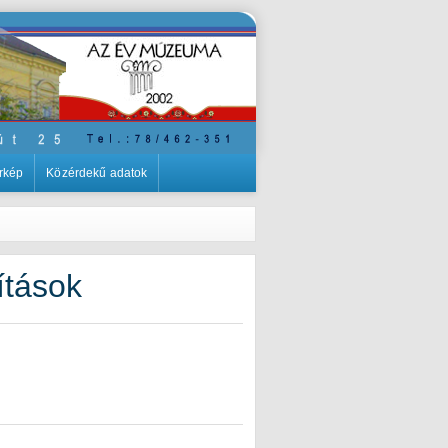
rkép
Közérdekű adatok
lítások