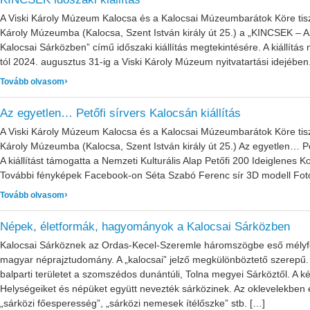
A Viski Károly Múzeum Kalocsa és a Kalocsai Múzeumbarátok Köre tiszt
Károly Múzeumba (Kalocsa, Szent István király út 25.) a „KINCSEK – Az 
Kalocsai Sárközben” című időszaki kiállítás megtekintésére. A kiállítá
tól 2024. augusztus 31-ig a Viski Károly Múzeum nyitvatartási idejében
: KINCSEK időszaki kiállítás
Tovább olvasom
Az egyetlen… Petőfi sírvers Kalocsán kiállítás
A Viski Károly Múzeum Kalocsa és a Kalocsai Múzeumbarátok Köre tiszt
Károly Múzeumba (Kalocsa, Szent István király út 25.) Az egyetlen… Pet
A kiállítást támogatta a Nemzeti Kulturális Alap Petőfi 200 Ideiglenes 
További fényképek Facebook-on Séta Szabó Ferenc sír 3D modell Fotog
: Az egyetlen… Petőfi sírvers Kalocsán kiállítás
Tovább olvasom
Népek, életformák, hagyományok a Kalocsai Sárközben
Kalocsai Sárköznek az Ordas-Kecel-Szeremle háromszögbe eső mélyfekv
magyar néprajztudomány. A „kalocsai” jelző megkülönböztető szerepű. 
balparti területet a szomszédos dunántúli, Tolna megyei Sárköztől. A ké
Helységeiket és népüket együtt nevezték sárközinek. Az oklevelekben e
„sárközi főesperesség”, „sárközi nemesek ítélőszke” stb. […]