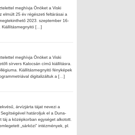
elettel meghívja Önöket a Viski
elmúlt 25 év régészeti feltárásai a
s megtekinthető 2023. szeptember 16-
. Kiállításmegnyitó […]
elettel meghívja Önöket a Viski
őfi sírvers Kalocsán című kiállításra.
Kollégiuma. Kiállításmegnyitó fényképek
rammetriával digitalizáltuk a […]
ésű, árvízjárta tájat nevezi a
Segítségével határoljuk el a Duna-
t táj a középkorban egységet alkotott.
mlegetett „sárközi” intézmények, pl.