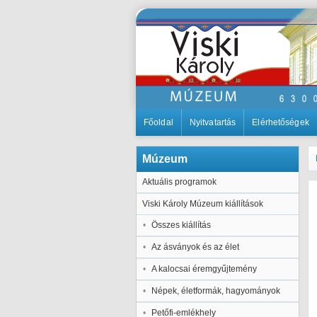
Főoldal
Nyitvatartás
Elérhetőségek
Múzeum
Aktuális programok
Viski Károly Múzeum kiállítások
Összes kiállítás
Az ásványok és az élet
A kalocsai éremgyűjtemény
Népek, életformák, hagyományok
Petőfi-emlékhely