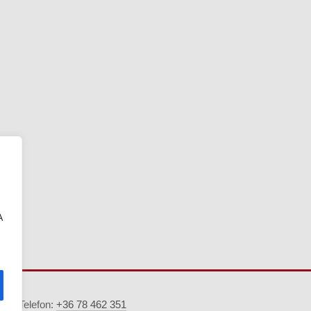
A
5. · Telefon:
+36 78 462 351