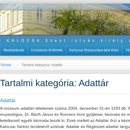
Munkatársak
A múzeum története
Kalocsai Múzeumbarátok Köre
Té
Főoldal
Tartalmi kategória: Adattár
Tartalmi kategória: Adattár
Adattár
A múzeum adattári tételeinek száma 2004. december 31-én 1193 db. Az 
muzeológus, Dr. Bárth János és Romsics Imre gyűjtései, kéziratai és 
keletkezett egyéb kéziratai teszik ki. Ezek mellett az Adattár őrzi a ké
Kalocsai Sárköz területéről szólnak. Adattár és Régészeti adattár tár