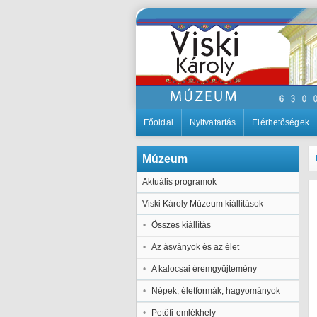
Főoldal
Nyitvatartás
Elérhetőségek
Múzeum
Aktuális programok
Viski Károly Múzeum kiállítások
Összes kiállítás
Az ásványok és az élet
A kalocsai éremgyűjtemény
Népek, életformák, hagyományok
Petőfi-emlékhely