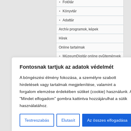
Fotótár
Könyvtár
Adattár
Archív programok, képek
Hírek
Online tartalmak
MúzeumDigitár online gyűjtemények
Kalocsai Települési Értéktár
Fontosnak tartjuk az adatok védelmét
Kiadványaink
A böngészési élmény fokozása, a személyre szabott
Múzeumpedagógia
hirdetések vagy tartalmak megjelenítése, valamint a
forgalom elemzése érdekében sütiket (cookie) használunk. 
Pályázatok
"Mindet elfogadom" gombra kattintva hozzájárulhat a sütik
Galéria
használatához.
Testreszabás
Elutasít
Az összes elfogadása
Viski Károly Múzeum Kalocsa
6300 Kalocsa, Szent István király út 2