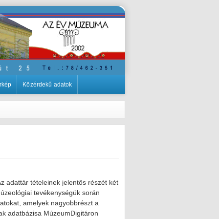
rkép
Közérdekű adatok
adattár tételeinek jelentős részét két
múzeológiai tevékenységük során
ziratokat, amelyek nagyobbrészt a
gyak adatbázisa MúzeumDigitáron