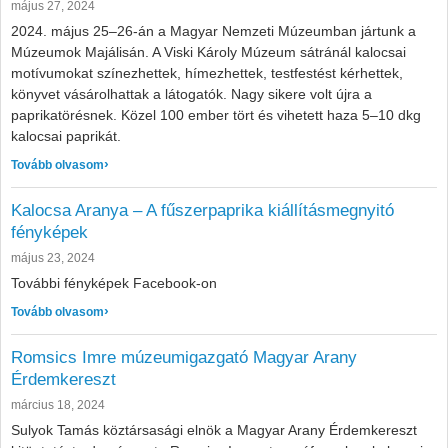
május 27, 2024
2024. május 25–26-án a Magyar Nemzeti Múzeumban jártunk a
Múzeumok Majálisán. A Viski Károly Múzeum sátránál kalocsai
motívumokat színezhettek, hímezhettek, testfestést kérhettek,
könyvet vásárolhattak a látogatók. Nagy sikere volt újra a
paprikatörésnek. Közel 100 ember tört és vihetett haza 5–10 dkg
kalocsai paprikát.
: Múzeumok Majálisa 2024
Tovább olvasom
Kalocsa Aranya – A fűszerpaprika kiállításmegnyitó
fényképek
május 23, 2024
További fényképek Facebook-on
: Kalocsa Aranya – A fűszerpaprika kiállításmegnyitó fényk
Tovább olvasom
Romsics Imre múzeumigazgató Magyar Arany
Érdemkereszt
március 18, 2024
Sulyok Tamás köztársasági elnök a Magyar Arany Érdemkereszt