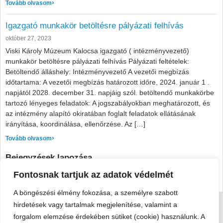
: Harta-Mikla középkori templomának feltárása
Tovább olvasom
Igazgató munkakör betöltésre pályázati felhívás
október 27, 2023
Viski Károly Múzeum Kalocsa igazgató ( intézményvezető)
munkakör betöltésre pályázati felhívás Pályázati feltételek:
Betöltendő álláshely: Intézményvezető A vezetői megbízás
időtartama: A vezetői megbízás határozott időre, 2024. január 1 .
napjától 2028. december 31. napjáig szól. betöltendő munkakörbe
tartozó lényeges feladatok: A jogszabályokban meghatározott, és
az intézmény alapító okiratában foglalt feladatok ellátásának
irányítása, koordinálása, ellenőrzése. Az […]
: Igazgató munkakör betöltésre pályázati felhívás
Tovább olvasom
Bejegyzések lapozása
Fontosnak tartjuk az adatok védelmét
1
2
…
8
Következő oldal
A böngészési élmény fokozása, a személyre szabott
hirdetések vagy tartalmak megjelenítése, valamint a
forgalom elemzése érdekében sütiket (cookie) használunk. A
Viski Károly Múzeum Kalocsa