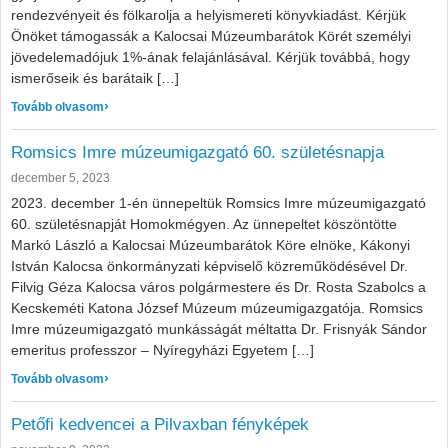
rendezvényeit és fölkarolja a helyismereti könyvkiadást. Kérjük
Önöket támogassák a Kalocsai Múzeumbarátok Körét személyi
jövedelemadójuk 1%-ának felajánlásával. Kérjük továbbá, hogy
ismerőseik és barátaik […]
: Kalocsai Múzeumbarátok Köre szja 1% felajánlás
Tovább olvasom
Romsics Imre múzeumigazgató 60. születésnapja
december 5, 2023
2023. december 1-én ünnepeltük Romsics Imre múzeumigazgató
60. születésnapját Homokmégyen. Az ünnepeltet köszöntötte
Markó László a Kalocsai Múzeumbarátok Köre elnöke, Kákonyi
István Kalocsa önkormányzati képviselő közreműködésével Dr.
Filvig Géza Kalocsa város polgármestere és Dr. Rosta Szabolcs a
Kecskeméti Katona József Múzeum múzeumigazgatója. Romsics
Imre múzeumigazgató munkásságát méltatta Dr. Frisnyák Sándor
emeritus professzor – Nyíregyházi Egyetem […]
: Romsics Imre múzeumigazgató 60. születésnapja
Tovább olvasom
Petőfi kedvencei a Pilvaxban fényképek