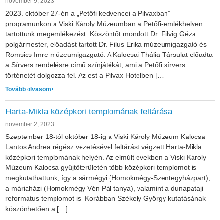
november 9, 2023
2023. október 27-én a „Petőfi kedvencei a Pilvaxban”
programunkon a Viski Károly Múzeumban a Petőfi-emlékhelyen
tartottunk megemlékezést. Köszöntőt mondott Dr. Filvig Géza
polgármester, előadást tartott Dr. Filus Erika múzeumigazgató és
Romsics Imre múzeumigazgató. A Kalocsai Thália Társulat előadta
a Sírvers rendelésre című színjátékát, ami a Petőfi sírvers
történetét dolgozza fel. Az est a Pilvax Hotelben […]
: Petőfi kedvencei a Pilvaxban fényképek
Tovább olvasom
Harta-Mikla középkori templomának feltárása
november 2, 2023
Szeptember 18-tól október 18-ig a Viski Károly Múzeum Kalocsa
Lantos Andrea régész vezetésével feltárást végzett Harta-Mikla
középkori templomának helyén. Az elmúlt években a Viski Károly
Múzeum Kalocsa gyűjtőterületén több középkori templomot is
megkutathattunk, így a sármégyi (Homokmégy-Szentegyházpart),
a máriaházi (Homokmégy Vén Pál tanya), valamint a dunapataji
református templomot is. Korábban Székely György kutatásának
köszönhetően a […]