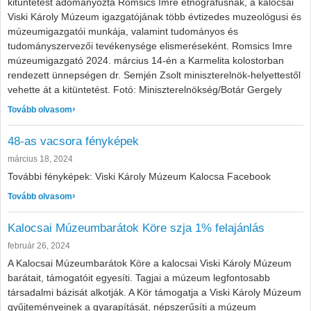
kitüntetést adományozta Romsics Imre etnográfusnak, a kalocsai
Viski Károly Múzeum igazgatójának több évtizedes muzeológusi és
múzeumigazgatói munkája, valamint tudományos és
tudományszervezői tevékenysége elismeréseként. Romsics Imre
múzeumigazgató 2024. március 14-én a Karmelita kolostorban
rendezett ünnepségen dr. Semjén Zsolt miniszterelnök-helyettestől
vehette át a kitüntetést. Fotó: Miniszterelnökség/Botár Gergely
: Romsics Imre múzeumigazgató Magyar Arany Érdemkeres
Tovább olvasom
48-as vacsora fényképek
március 18, 2024
További fényképek: Viski Károly Múzeum Kalocsa Facebook
: 48-as vacsora fényképek
Tovább olvasom
Kalocsai Múzeumbarátok Köre szja 1% felajánlás
február 26, 2024
A Kalocsai Múzeumbarátok Köre a kalocsai Viski Károly Múzeum
barátait, támogatóit egyesíti. Tagjai a múzeum legfontosabb
társadalmi bázisát alkotják. A Kör támogatja a Viski Károly Múzeum
gyűjteményeinek a gyarapítását, népszerűsíti a múzeum