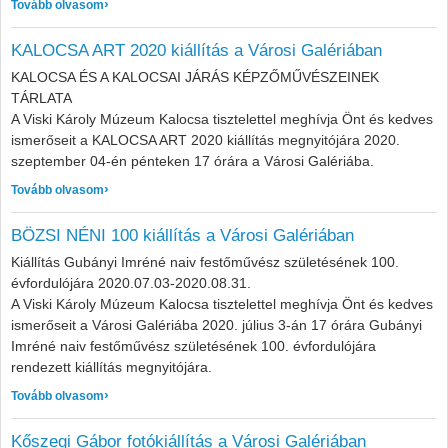
: ISO-LÁLT VILÁGUNK kiállítás a Városi Galériában
Tovább olvasom
KALOCSA ART 2020 kiállítás a Városi Galériában
KALOCSA ÉS A KALOCSAI JÁRÁS KÉPZŐMŰVÉSZEINEK
TÁRLATA
A Viski Károly Múzeum Kalocsa tisztelettel meghívja Önt és kedves
ismerőseit a KALOCSA ART 2020 kiállítás megnyitójára 2020.
szeptember 04-én pénteken 17 órára a Városi Galériába.
: KALOCSA ART 2020 kiállítás a Városi Galériában
Tovább olvasom
BÖZSI NÉNI 100 kiállítás a Városi Galériában
Kiállítás Gubányi Imréné naiv festőművész születésének 100.
évfordulójára 2020.07.03-2020.08.31.
A Viski Károly Múzeum Kalocsa tisztelettel meghívja Önt és kedves
ismerőseit a Városi Galériába 2020. július 3-án 17 órára Gubányi
Imréné naiv festőművész születésének 100. évfordulójára
rendezett kiállítás megnyitójára.
: BÖZSI NÉNI 100 kiállítás a Városi Galériában
Tovább olvasom
Kőszegi Gábor fotókiállítás a Városi Galériában