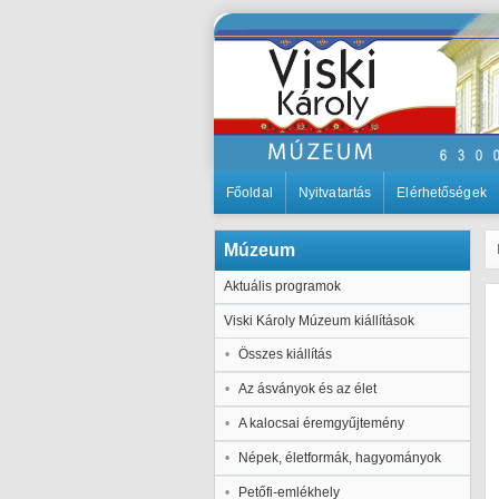
Főoldal
Nyitvatartás
Elérhetőségek
Múzeum
Aktuális programok
Viski Károly Múzeum kiállítások
Összes kiállítás
Az ásványok és az élet
A kalocsai éremgyűjtemény
Népek, életformák, hagyományok
Petőfi-emlékhely