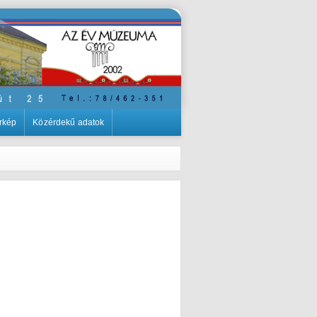
rkép
Közérdekű adatok