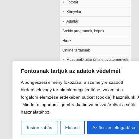
Fotótár
Könyvtár
Adattár
Archív programok, képek
Hírek
Online tartalmak
MúzeumDigitár online gyűjtemények
Kalocsai Települési Értéktár
Fontosnak tartjuk az adatok védelmét
Kiadványaink
A böngészési élmény fokozása, a személyre szabott
Múzeumpedagógia
hirdetések vagy tartalmak megjelenítése, valamint a
forgalom elemzése érdekében sütiket (cookie) használunk. 
Pályázatok
"Mindet elfogadom" gombra kattintva hozzájárulhat a sütik
Galéria
használatához.
Testreszabás
Elutasít
Az összes elfogadása
Viski Károly Múzeum Kalocsa
6300 Kalocsa, Szent István király út 2