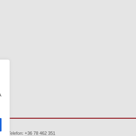
A
5. · Telefon:
+36 78 462 351