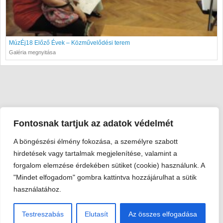
MúzÉj18 Előző Évek – Közművelődési terem
Galéria megnyitása
Fontosnak tartjuk az adatok védelmét
A böngészési élmény fokozása, a személyre szabott
Viski Károly Múzeum Kalocsa
hirdetések vagy tartalmak megjelenítése, valamint a
6300 Kalocsa, Szent István király út 25. · Telefon:
+36 78 462
forgalom elemzése érdekében sütiket (cookie) használunk. A
351
"Mindet elfogadom" gombra kattintva hozzájárulhat a sütik
© 2026 Viski Károly Múzeum Kalocsa
használatához.
Testreszabás
Elutasít
Az összes elfogadása