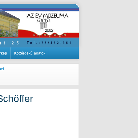
rkép
Közérdekű adatok
pei
Schöffer