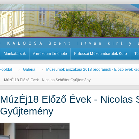
Munkatársak
A múzeum története
Kalocsai Múzeumbarátok Köre
Té
Főoldal
Galéria
Múzeumok Éjszakája 2018 programok - Előző évek ké
MúzÉj18 Előző Évek - Nicolas Schöffer Gyűjtemény
MúzÉj18 Előző Évek - Nicolas 
Gyűjtemény