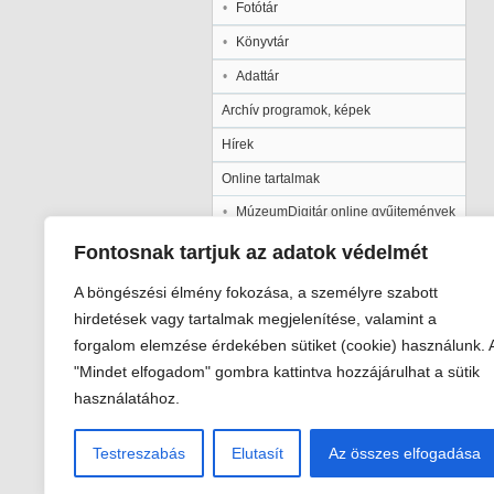
Fotótár
Könyvtár
Adattár
Archív programok, képek
Hírek
Online tartalmak
MúzeumDigitár online gyűjtemények
Kalocsai Települési Értéktár
Fontosnak tartjuk az adatok védelmét
Kiadványaink
A böngészési élmény fokozása, a személyre szabott
Múzeumpedagógia
hirdetések vagy tartalmak megjelenítése, valamint a
forgalom elemzése érdekében sütiket (cookie) használunk. 
Pályázatok
"Mindet elfogadom" gombra kattintva hozzájárulhat a sütik
Galéria
használatához.
Testreszabás
Elutasít
Az összes elfogadása
Viski Károly Múzeum Kalocsa
6300 Kalocsa, Szent István király út 2