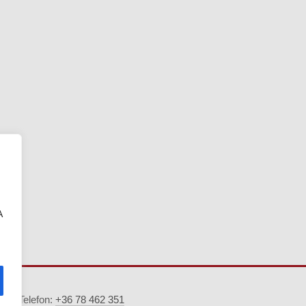
A
5. · Telefon:
+36 78 462 351