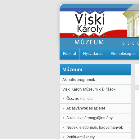
Főoldal
Nyitvatartás
Elérhetőségek
Múzeum
Aktuális programok
Viski Károly Múzeum kiállítások
Összes kiállítás
Az ásványok és az élet
A kalocsai éremgyűjtemény
Népek, életformák, hagyományok
Petőfi-emlékhely