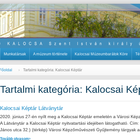
Munkatársak
A múzeum története
Kalocsai Múzeumbarátok Köre
Té
Főoldal
Tartalmi kategória: Kalocsai Képtár
Tartalmi kategória: Kalocsai Ké
Kalocsai Képtár Látványtár
2020. június 27-én nyílt meg a Kalocsai Képtár emeletén a Városi Ké
A Látványtár a Kalocsai Képtár nyitvatartási idejében látogatható. Cím
János utca 32.) (térkép) Városi Képzőművészeti Gyűjtemény tárgyak 
: Kalocsai Képtár Látványtár
Tovább olvasom