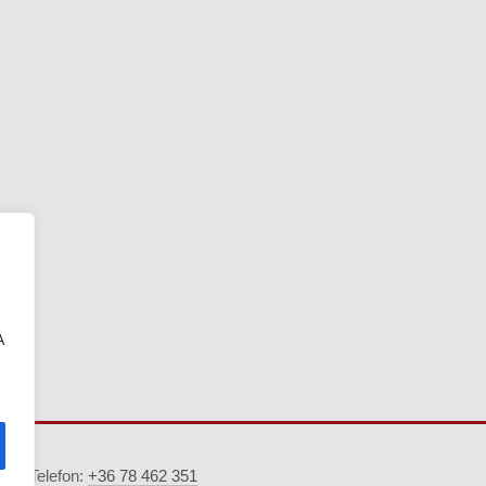
A
5. · Telefon:
+36 78 462 351