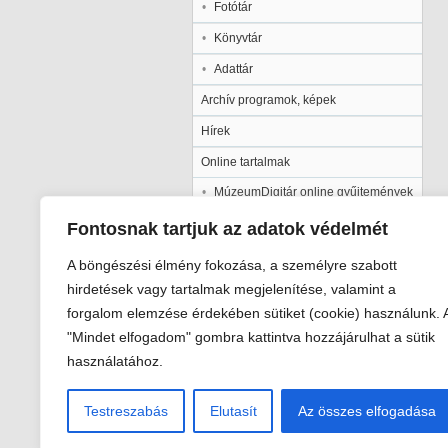
Fotótár
Könyvtár
Adattár
Archív programok, képek
Hírek
Online tartalmak
MúzeumDigitár online gyűjtemények
Kalocsai Települési Értéktár
Fontosnak tartjuk az adatok védelmét
Kiadványaink
A böngészési élmény fokozása, a személyre szabott
Múzeumpedagógia
hirdetések vagy tartalmak megjelenítése, valamint a
forgalom elemzése érdekében sütiket (cookie) használunk. 
Pályázatok
"Mindet elfogadom" gombra kattintva hozzájárulhat a sütik
Galéria
használatához.
Testreszabás
Elutasít
Az összes elfogadása
Viski Károly Múzeum Kalocsa
6300 Kalocsa, Szent István király út 2