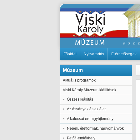
Főoldal
Nyitvatartás
Elérhetőségek
Múzeum
Aktuális programok
Viski Károly Múzeum kiállítások
Összes kiállítás
Az ásványok és az élet
A kalocsai éremgyűjtemény
Népek, életformák, hagyományok
Petőfi-emlékhely