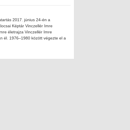
atartás 2017. június 24-én a
ocsai Képtár Vinczellér Imre
mre életrajza Vinczellér Imre
n él. 1976–1980 között végezte el a