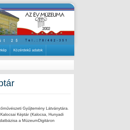
rkép
Közérdekű adatok
ptár
pzőművészeti Gyűjtemény Látványtára.
: Kalocsai Képtár (Kalocsa, Hunyadi
adatbázisa a MúzeumDigitáron