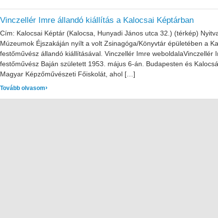
Vinczellér Imre állandó kiállítás a Kalocsai Képtárban
Cím: Kalocsai Képtár (Kalocsa, Hunyadi János utca 32.) (térkép) Nyitv
Múzeumok Éjszakáján nyílt a volt Zsinagóga/Könyvtár épületében a Kal
festőművész állandó kiállításával. Vinczellér Imre weboldalaVinczellér I
festőművész Baján született 1953. május 6-án. Budapesten és Kalocsá
Magyar Képzőművészeti Főiskolát, ahol […]
: Vinczellér Imre állandó kiállítás a Kalocsai Képtárban
Tovább olvasom