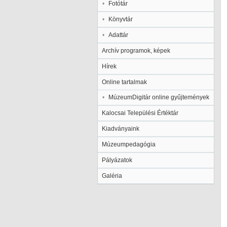
Fotótár
Könyvtár
Adattár
Archív programok, képek
Hírek
Online tartalmak
MúzeumDigitár online gyűjtemények
Kalocsai Települési Értéktár
Kiadványaink
Múzeumpedagógia
Pályázatok
Galéria