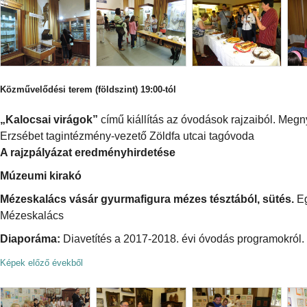
Közművelődési terem (földszint) 19:00-tól
„Kalocsai virágok”
című kiállítás az óvodások rajzaiból. Megn
Erzsébet tagintézmény-vezető Zöldfa utcai tagóvoda
A rajzpályázat eredményhirdetése
Múzeumi kirakó
Mézeskalács vásár gyurmafigura mézes tésztából, sütés.
Eg
Mézeskalács
Diaporáma:
Diavetítés a 2017-2018. évi óvodás programokról.
Képek előző évekből