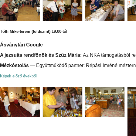
Tóth Mike-terem (földszint) 19:00-tól
Ásványtári Google
A jezsuita rendfőnök és Szűz Mária:
Az NKA támogatásból rest
Mézkóstolás
— Együttműködő partner: Répási Imréné mézter
Képek előző évekből