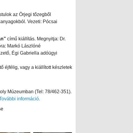
stulok az Örjegi tőzegből
 anyagokból. Vezeti: Pócsai
án”
című kiállítás. Megnyitja: Dr.
tora: Markó Lászlóné
ezető, Égi Gabriella adóügyi
ő éjfélig, vagy a kiállított készletek
ároly Múzeumban (Tel: 78/462-351).
További információ.
se