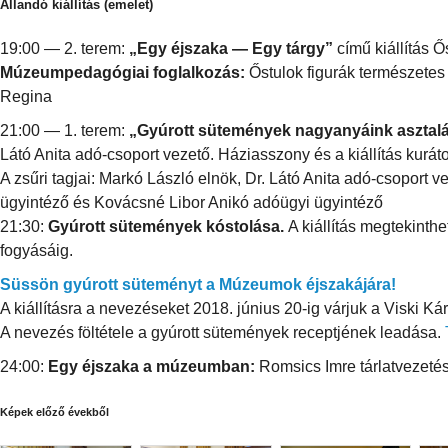
Állandó kiállítás (emelet)
19:00 — 2. terem:
„Egy éjszaka — Egy tárgy”
című kiállítás Ő
Múzeumpedagógiai foglalkozás:
Őstulok figurák természetes
Regina
21:00 — 1. terem:
„Gyúrott sütemények nagyanyáink asztal
Látó Anita adó-csoport vezető. Háziasszony és a kiállítás kurá
A zsűri tagjai: Markó László elnök, Dr. Látó Anita adó-csoport v
ügyintéző és Kovácsné Libor Anikó adóügyi ügyintéző
21:30:
Gyúrott sütemények kóstolása.
A kiállítás megtekinthet
fogyásáig.
Süssön gyúrott süteményt a Múzeumok éjszakájára!
A kiállításra a nevezéseket 2018. június 20-ig várjuk a Viski K
A nevezés föltétele a gyúrott sütemények receptjének leadása.
24:00:
Egy éjszaka a múzeumban:
Romsics Imre tárlatvezeté
Képek előző évekből