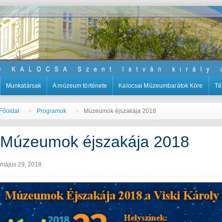
Munkatársak
A múzeum története
Kalocsai Múzeumbarátok Köre
Té
Főoldal
Programok
Múzeumok éjszakája 2018
Múzeumok éjszakája 2018
május 29, 2018