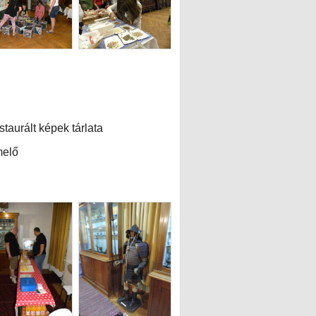
aurált képek tárlata
melő