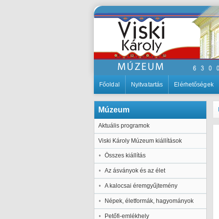
Főoldal
Nyitvatartás
Elérhetőségek
Múzeum
Aktuális programok
Viski Károly Múzeum kiállítások
Összes kiállítás
Az ásványok és az élet
A kalocsai éremgyűjtemény
Népek, életformák, hagyományok
Petőfi-emlékhely