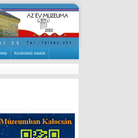
rkép
Közérdekű adatok