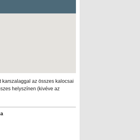
tt karszalaggal az összes kalocsai
sszes helyszínen (kivéve az
sa